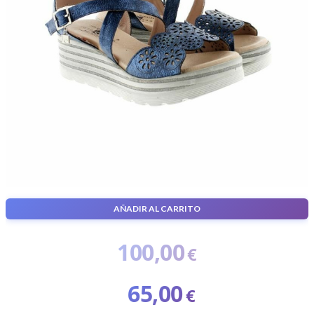
AÑADIR AL CARRITO
Zapatos
100,00
€
El
65,00
€
precio