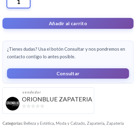
MOCASIN
IRENE
RAYAS
Añadir al carrito
BOGOTA
AZUL-
BLANCO
¿Tienes dudas? Usa el botón Consultar y nos pondremos en
CANTIDAD
contacto contigo lo antes posible.
Consultar
vendedor
ORIONBLUE ZAPATERIA
0
d
Categorías:
Belleza y Estética
,
Moda y Calzado
,
Zapatería
,
Zapatería
e
5