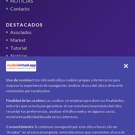
NOTICIAS
Contacto
DESTACADOS
Asociados
Market
Tutorial
Noticias
QR Ticket
CUENTA
Uso de cookies
Este sitio web utiliza cookies propias y de terceros para
mejorar tu experiencia de navegación, analizar el uso del sitio y ofrecerte
Mi cuenta
contenidos personalizados.
Carrito
Finalidad de las cookies
Las cookies se emplean para diversas finalidades,
Productos / Servicios
entre las que se incluyen garantizar el correcto funcionamiento del sitio,
Asociados
recordar tus preferencias, analizar el tráfico web y, en algunos casos,
mostrarte publicidad basada en tus intereses.
Acerca de
Contacto
Noticias
Consentimiento
Si continúas navegando por este sitio o haces clic en
“Aceptar” en el aviso emergente, entenderemos que consientes el uso de
SÍGUENOS