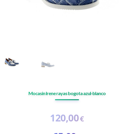
Mocasin Irene rayas bogota azul-blanco
120,00
€
El