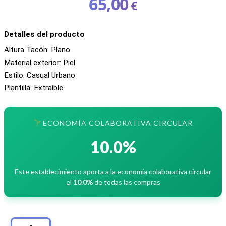
65,00
€
precio
original
El
era:
Detalles del producto
precio
120,00€.
actual
Altura Tacón: Plano
es:
Material exterior: Piel
65,00€.
Estilo: Casual Urbano
Plantilla: Extraíble
ECONOMÍA COLABORATIVA CIRCULAR
10.0%
Este establecimiento aporta a la economía colaborativa circular
el
10.0%
de todas las compras