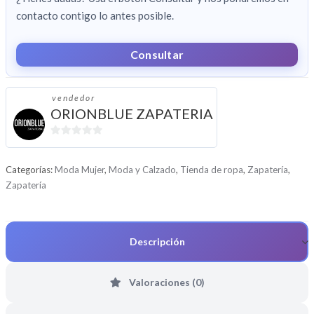
contacto contigo lo antes posible.
Consultar
vendedor
ORIONBLUE ZAPATERIA
0
d
Categorías:
Moda Mujer
,
Moda y Calzado
,
Tienda de ropa
,
Zapatería
,
e
Zapatería
5
Descripción
Valoraciones (0)