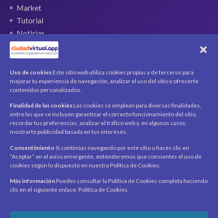
Market
Tutorial
Noticias
QR Ticket
CUENTA
Uso de cookies
Este sitio web utiliza cookies propias y de terceros para
mejorar tu experiencia de navegación, analizar el uso del sitio y ofrecerte
Mi cuenta
contenidos personalizados.
Carrito
Finalidad de las cookies
Las cookies se emplean para diversas finalidades,
Productos / Servicios
entre las que se incluyen garantizar el correcto funcionamiento del sitio,
Asociados
recordar tus preferencias, analizar el tráfico web y, en algunos casos,
mostrarte publicidad basada en tus intereses.
Acerca de
Contacto
Noticias
Consentimiento
Si continúas navegando por este sitio o haces clic en
“Aceptar” en el aviso emergente, entenderemos que consientes el uso de
SÍGUENOS
cookies según lo dispuesto en nuestra Política de Cookies.
Encuéntranos en redes sociales y mantente al día con
novedades y promociones.
Más información
Puedes consultar la Política de Cookies completa haciendo
clic en el siguiente enlace: Política de Cookies.
Recibe novedades y promociones en tu correo.