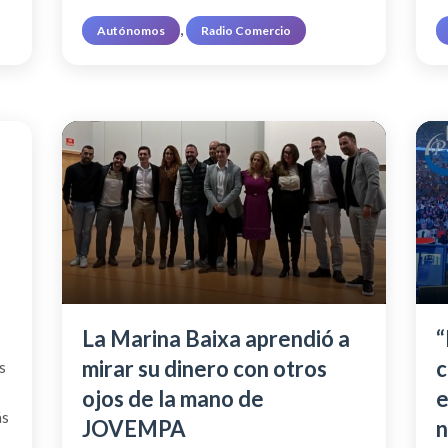
, 
Autónomos
Radio Comercio
La Marina Baixa aprendió a
“
mirar su dinero con otros
c
s
ojos de la mano de
e
ás
JOVEMPA
n