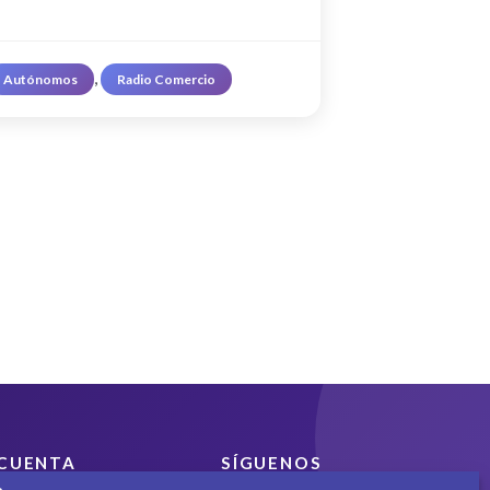
, 
Autónomos
Radio Comercio
CUENTA
SÍGUENOS
Encuéntranos en redes
Mi cuenta