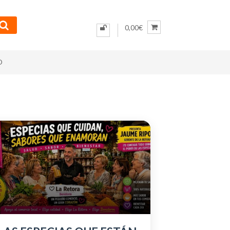
0,00€
O