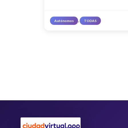
, 
Autónomos
TODAS