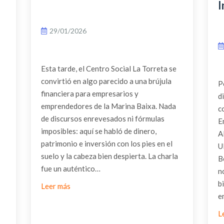
I
29/01/2026
Esta tarde, el Centro Social La Torreta se
convirtió en algo parecido a una brújula
P
financiera para empresarios y
d
emprendedores de la Marina Baixa. Nada
c
de discursos enrevesados ni fórmulas
E
imposibles: aquí se habló de dinero,
A
patrimonio e inversión con los pies en el
U
suelo y la cabeza bien despierta. La charla
B
fue un auténtico…
n
b
Leer más
e
L