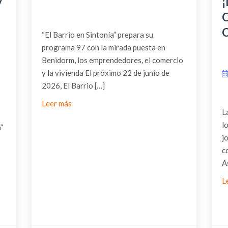
y
,
“El Barrio en Sintonía” prepara su
programa 97 con la mirada puesta en
Benidorm, los emprendedores, el comercio
y la vivienda El próximo 22 de junio de
2026, El Barrio […]
Leer más
L
l
”
j
c
A
L