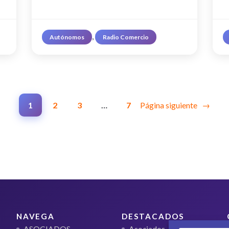
, 
Autónomos
Radio Comercio
1
2
3
…
7
Página siguiente
→
NAVEGA
DESTACADOS
ASOCIADOS
Asociados