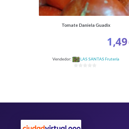
Tomate Daniela Guadix
1,49
Vendedor:
LAS SANTAS Frutería
0
d
e
5