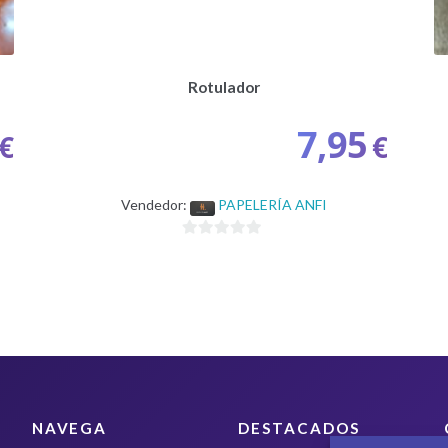
Rotulador
7,95
€
€
Vendedor:
PAPELERÍA ANFI
0
d
e
5
NAVEGA
DESTACADOS