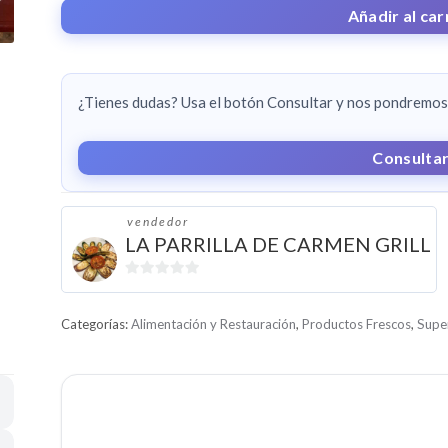
POLLO
Añadir al car
CANTIDAD
¿Tienes dudas? Usa el botón Consultar y nos pondremos 
Consulta
vendedor
LA PARRILLA DE CARMEN GRILL
0
d
Categorías:
Alimentación y Restauración
,
Productos Frescos
,
Supe
e
5