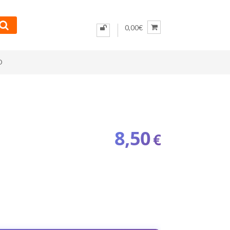
0,00€
O
8,50
€