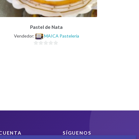
Pastel de Nata
Vendedor:
MAICA Pastelería
0
d
e
5
CUENTA
SÍGUENOS