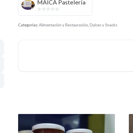
MAICA Pastelería
0
d
Categorías:
Alimentación y Restauración
,
Dulces y Snacks
e
5