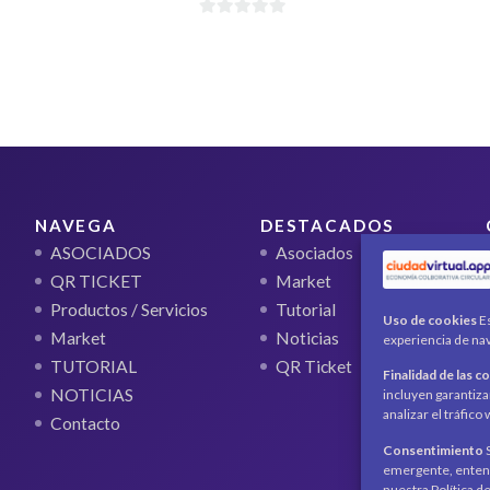
0
d
e
5
NAVEGA
DESTACADOS
ASOCIADOS
Asociados
QR TICKET
Market
Productos / Servicios
Tutorial
Uso de cookies
Es
Market
Noticias
experiencia de nav
TUTORIAL
QR Ticket
Finalidad de las c
NOTICIAS
incluyen garantiza
analizar el tráfic
Contacto
Consentimiento
S
emergente, entend
nuestra Política d