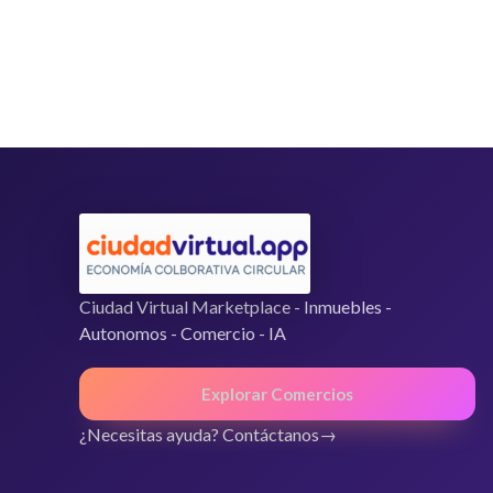
0
d
e
5
Ciudad Virtual Marketplace - Inmuebles -
Autonomos - Comercio - IA
Explorar Comercios
¿Necesitas ayuda? Contáctanos