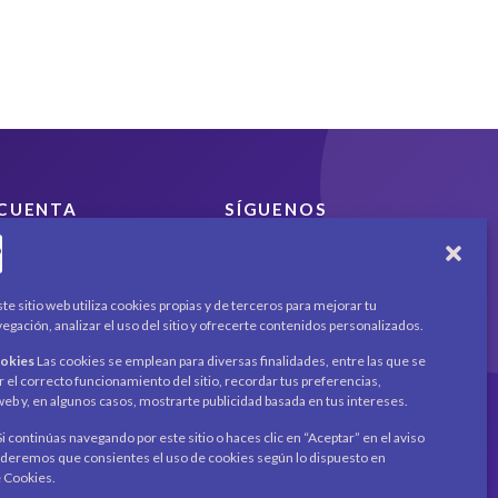
0
d
e
5
CUENTA
SÍGUENOS
Encuéntranos en redes
Mi cuenta
sociales y mantente al día
Carrito
con novedades y
Productos / Servicios
te sitio web utiliza cookies propias y de terceros para mejorar tu
promociones.
Asociados
egación, analizar el uso del sitio y ofrecerte contenidos personalizados.
Acerca de
Contacto
ookies
Las cookies se emplean para diversas finalidades, entre las que se
Noticias
Recibe novedades y
r el correcto funcionamiento del sitio, recordar tus preferencias,
o web y, en algunos casos, mostrarte publicidad basada en tus intereses.
promociones en tu
correo.
i continúas navegando por este sitio o haces clic en “Aceptar” en el aviso
eremos que consientes el uso de cookies según lo dispuesto en
Suscribirme
e Cookies.