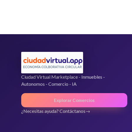
0
d
e
5
Ciudad Virtual Marketplace - Inmuebles -
Autonomos - Comercio - IA
Explorar Comercios
¿Necesitas ayuda? Contáctanos