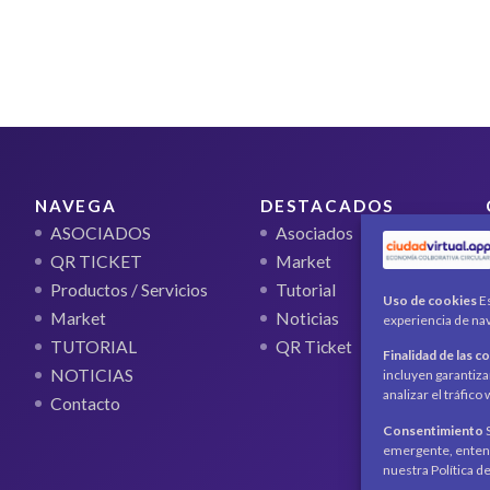
NAVEGA
DESTACADOS
ASOCIADOS
Asociados
QR TICKET
Market
Productos / Servicios
Tutorial
Uso de cookies
Es
Market
Noticias
experiencia de nav
TUTORIAL
QR Ticket
Finalidad de las c
NOTICIAS
incluyen garantiza
analizar el tráfic
Contacto
Consentimiento
S
emergente, entend
nuestra Política d