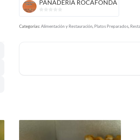
PANADERIA ROCAFONDA
0
d
Categorías:
Alimentación y Restauración
,
Platos Preparados
,
Rest
e
5