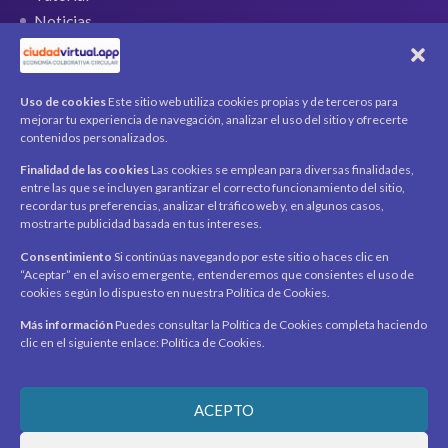
Noticias
QR Ticket
CUENTA
Uso de cookies
Este sitio web utiliza cookies propias y de terceros para
mejorar tu experiencia de navegación, analizar el uso del sitio y ofrecerte
Mi cuenta
contenidos personalizados.
Carrito
Finalidad de las cookies
Las cookies se emplean para diversas finalidades,
Productos / Servicios
entre las que se incluyen garantizar el correcto funcionamiento del sitio,
Asociados
recordar tus preferencias, analizar el tráfico web y, en algunos casos,
mostrarte publicidad basada en tus intereses.
Acerca de
Contacto
Noticias
Consentimiento
Si continúas navegando por este sitio o haces clic en
“Aceptar” en el aviso emergente, entenderemos que consientes el uso de
SÍGUENOS
cookies según lo dispuesto en nuestra Política de Cookies.
Encuéntranos en redes sociales y mantente al día con
novedades y promociones.
Más información
Puedes consultar la Política de Cookies completa haciendo
clic en el siguiente enlace: Política de Cookies.
Recibe novedades y promociones en tu correo.
ACEPTO
Suscribirme