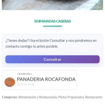
EMPANADAS CASERAS
¿Tienes dudas? Usa el botón Consultar y nos pondremos en
contacto contigo lo antes posible.
Consultar
vendedor
PANADERIA ROCAFONDA
0
d
Categorías:
Alimentación y Restauración
,
Platos Preparados
,
Restaurante
e
5