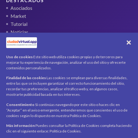
DESTACADOS
Asociados
Market
Tutorial
Noticias
QR Ticket
CUENTA
Uso de cookies
Este sitio web utiliza cookies propias y de terceros para
mejorar tu experiencia de navegación, analizar el uso del sitio y ofrecerte
Mi cuenta
contenidos personalizados.
Carrito
Finalidad de las cookies
Las cookies se emplean para diversas finalidades,
Productos / Servicios
entre las que se incluyen garantizar el correcto funcionamiento del sitio,
Asociados
recordar tus preferencias, analizar el tráfico web y, en algunos casos,
mostrarte publicidad basada en tus intereses.
Acerca de
Contacto
Noticias
Consentimiento
Si continúas navegando por este sitio o haces clic en
“Aceptar” en el aviso emergente, entenderemos que consientes el uso de
SÍGUENOS
cookies según lo dispuesto en nuestra Política de Cookies.
Encuéntranos en redes sociales y mantente al día con
novedades y promociones.
Más información
Puedes consultar la Política de Cookies completa haciendo
clic en el siguiente enlace: Política de Cookies.