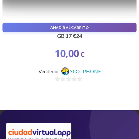
AÑADIR AL CARRITO
TARIFA MOVIL X 3 LINEAS LLAMADAS ILIMITADAS +
GB 17 €24
10,00
€
Vendedor:
SPOTPHONE
0
d
e
5