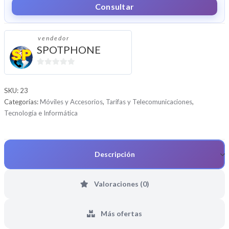
GB
Consultar
40
€36
vendedor
CANTIDAD
SPOTPHONE
0
d
SKU:
23
e
Categorías:
Móviles y Accesorios
,
Tarifas y Telecomunicaciones
,
5
Tecnología e Informática
Descripción
Valoraciones (0)
Más ofertas