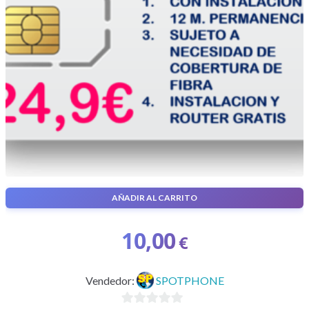
AÑADIR AL CARRITO
FIBRA 300 MB SIMETRICOS
10,00
€
Vendedor:
SPOTPHONE