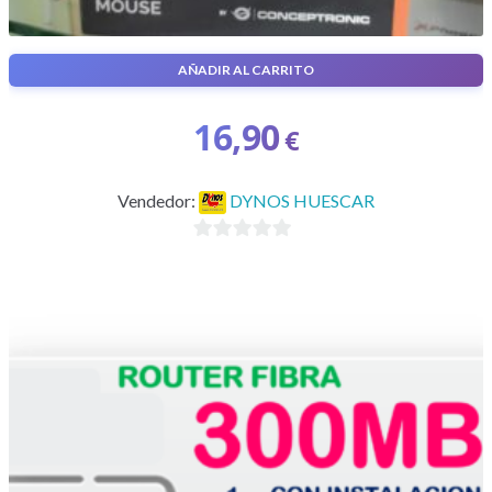
AÑADIR AL CARRITO
Ratón gaming
16,90
€
Vendedor:
DYNOS HUESCAR
0
d
e
5