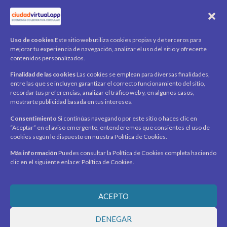
QR Ticket
CUENTA
Uso de cookies
Este sitio web utiliza cookies propias y de terceros para
mejorar tu experiencia de navegación, analizar el uso del sitio y ofrecerte
Mi cuenta
contenidos personalizados.
Carrito
Finalidad de las cookies
Las cookies se emplean para diversas finalidades,
Productos / Servicios
entre las que se incluyen garantizar el correcto funcionamiento del sitio,
Asociados
recordar tus preferencias, analizar el tráfico web y, en algunos casos,
mostrarte publicidad basada en tus intereses.
Acerca de
Contacto
Noticias
Consentimiento
Si continúas navegando por este sitio o haces clic en
“Aceptar” en el aviso emergente, entenderemos que consientes el uso de
SÍGUENOS
cookies según lo dispuesto en nuestra Política de Cookies.
Encuéntranos en redes sociales y mantente al día con
novedades y promociones.
Más información
Puedes consultar la Política de Cookies completa haciendo
clic en el siguiente enlace: Política de Cookies.
Recibe novedades y promociones en tu correo.
ACEPTO
Suscribirme
DENEGAR