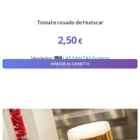
Tomate rosado de Huéscar
2,50
€
Vendedor:
LAS SANTAS Frutería
AÑADIR AL CARRITO
0
d
e
5