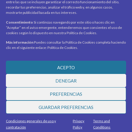
entre las que se incluyen garantizar el correcto funcionamiento del sitio,
Asociados
recordar tus preferencias, analizar el tráfico web y, en algunos casos,
mostrarte publicidad basada en tus intereses.
Acerca de
Contacto
Noticias
Consentimiento
Si continúas navegando por este sitio o haces clic en
“Aceptar” en el aviso emergente, entenderemos que consientes el uso de
SÍGUENOS
cookies según lo dispuesto en nuestra Política de Cookies.
Encuéntranos en redes sociales y mantente al día con
novedades y promociones.
Más información
Puedes consultar la Política de Cookies completa haciendo
clic en el siguiente enlace: Política de Cookies.
Recibe novedades y promociones en tu correo.
ACEPTO
Suscribirme
DENEGAR
PREFERENCIAS
© 2026 Ciudad Virtual Marketplace. Todos los derechos
GUARDAR PREFERENCIAS
reservados.
Desarrollado por
MEGASOLUCIONES
Condiciones generales de uso y
Privacy
Terms and
Términos y condiciones
•
Política de privacidad
contratación
Policy
Conditions