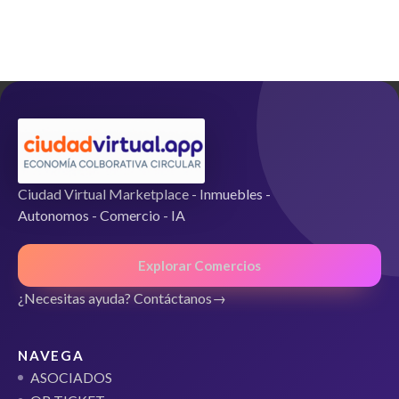
0
d
e
5
Ciudad Virtual Marketplace - Inmuebles -
Autonomos - Comercio - IA
Explorar Comercios
¿Necesitas ayuda? Contáctanos
NAVEGA
ASOCIADOS