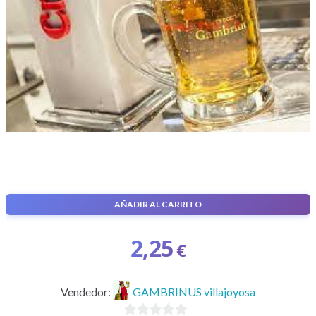
AÑADIR AL CARRITO
Jarra de Cerveza cruzcampo
2,25
€
Vendedor:
GAMBRINUS villajoyosa