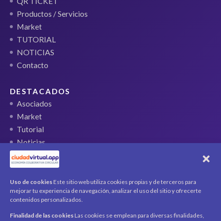
QR TICKET
Productos / Servicios
Market
TUTORIAL
NOTICIAS
Contacto
DESTACADOS
Asociados
Market
Tutorial
Noticias
QR Ticket
CUENTA
Uso de cookies
Este sitio web utiliza cookies propias y de terceros para
mejorar tu experiencia de navegación, analizar el uso del sitio y ofrecerte
Mi cuenta
contenidos personalizados.
Carrito
Finalidad de las cookies
Las cookies se emplean para diversas finalidades,
Productos / Servicios