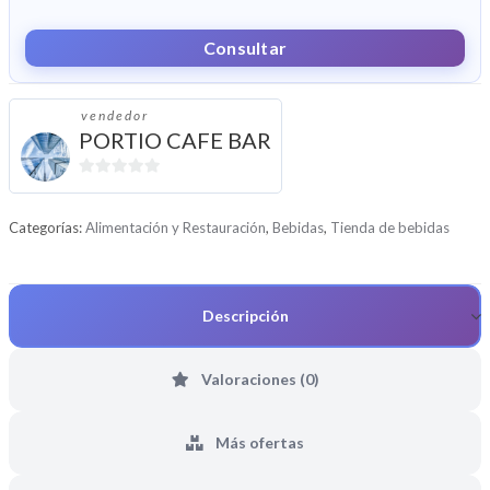
Consultar
vendedor
PORTIO CAFE BAR
0
d
Categorías:
Alimentación y Restauración
,
Bebidas
,
Tienda de bebidas
e
5
Descripción
Valoraciones (0)
Más ofertas