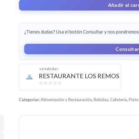
BEBIDA
Añadir al car
Y
CAFE
CANTIDAD
¿Tienes dudas? Usa el botón Consultar y nos pondremos 
Consulta
vendedor
RESTAURANTE LOS REMOS
0
d
Categorías:
Alimentación y Restauración
,
Bebidas
,
Cafetería
,
Plato
e
5