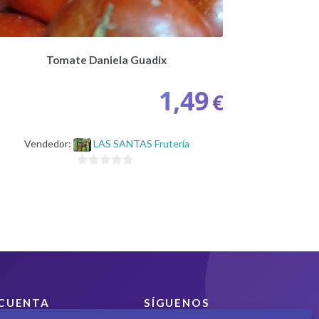
Tomate Daniela Guadix
1,49
€
Vendedor:
LAS SANTAS Frutería
0
d
e
5
CUENTA
SÍGUENOS