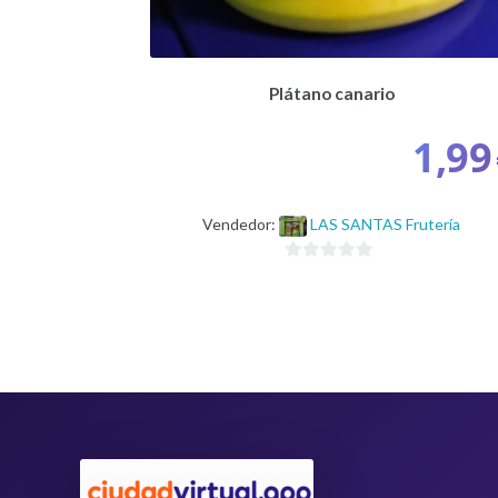
Plátano canario
1,99
Vendedor:
LAS SANTAS Frutería
0
d
e
5