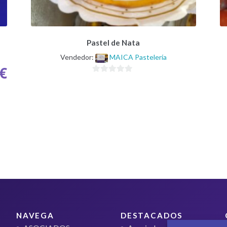
Pastel de Nata
Vendedor:
MAICA Pastelería
€
0
d
e
5
NAVEGA
DESTACADOS