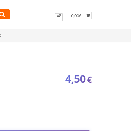
0,00€
O
4,50
€