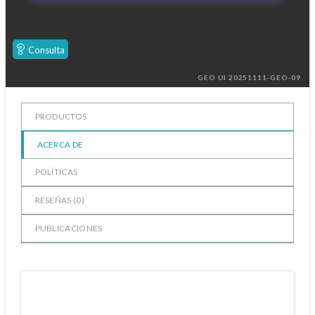
Consulta
GEO UI 20251111-GEO-09
PRODUCTOS
ACERCA DE
POLÍTICAS
RESEÑAS (
0
)
PUBLICACIONES