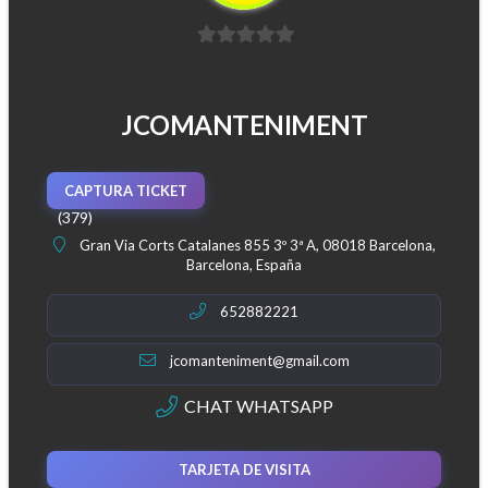
0
d
e
JCOMANTENIMENT
5
CAPTURA TICKET
(379)
Gran Via Corts Catalanes 855 3º 3ª A, 08018 Barcelona,
Barcelona, España
652882221
jcomanteniment@gmail.com
CHAT WHATSAPP
TARJETA DE VISITA