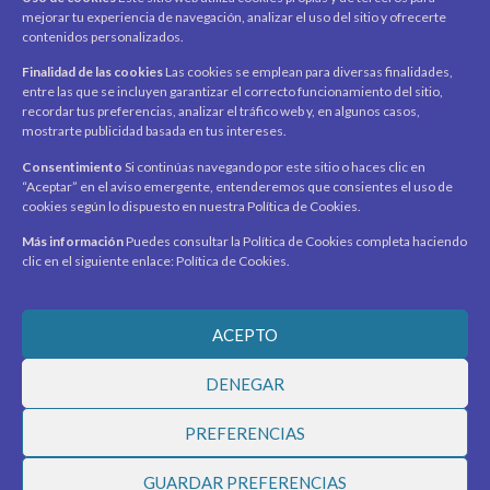
mejorar tu experiencia de navegación, analizar el uso del sitio y ofrecerte
Mi cuenta
contenidos personalizados.
Carrito
Finalidad de las cookies
Las cookies se emplean para diversas finalidades,
Productos / Servicios
entre las que se incluyen garantizar el correcto funcionamiento del sitio,
Asociados
recordar tus preferencias, analizar el tráfico web y, en algunos casos,
mostrarte publicidad basada en tus intereses.
Acerca de
Contacto
Noticias
Consentimiento
Si continúas navegando por este sitio o haces clic en
“Aceptar” en el aviso emergente, entenderemos que consientes el uso de
SÍGUENOS
cookies según lo dispuesto en nuestra Política de Cookies.
Encuéntranos en redes sociales y mantente al día con
novedades y promociones.
Más información
Puedes consultar la Política de Cookies completa haciendo
clic en el siguiente enlace: Política de Cookies.
Recibe novedades y promociones en tu correo.
ACEPTO
Suscribirme
DENEGAR
PREFERENCIAS
© 2026 Ciudad Virtual Marketplace. Todos los derechos
GUARDAR PREFERENCIAS