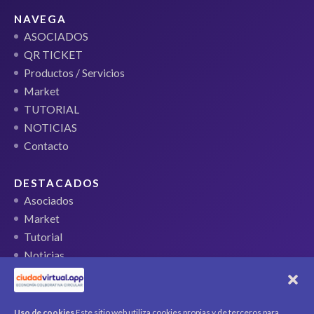
NAVEGA
ASOCIADOS
QR TICKET
Productos / Servicios
Market
TUTORIAL
NOTICIAS
Contacto
DESTACADOS
Asociados
Market
Tutorial
Noticias
QR Ticket
CUENTA
Uso de cookies
Este sitio web utiliza cookies propias y de terceros para