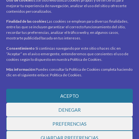
Uso de cookies
Este sitio web utiliza cookies propias y de terceros para
mejorar tu experiencia de navegación, analizar el uso del sitio y ofrecerte
Mi cuenta
contenidos personalizados.
Carrito
Finalidad de las cookies
Las cookies se emplean para diversas finalidades,
Productos / Servicios
entre las que se incluyen garantizar el correcto funcionamiento del sitio,
Asociados
recordar tus preferencias, analizar el tráfico web y, en algunos casos,
mostrarte publicidad basada en tus intereses.
Acerca de
Contacto
Noticias
Consentimiento
Si continúas navegando por este sitio o haces clic en
“Aceptar” en el aviso emergente, entenderemos que consientes el uso de
SÍGUENOS
cookies según lo dispuesto en nuestra Política de Cookies.
Encuéntranos en redes sociales y mantente al día con
novedades y promociones.
Más información
Puedes consultar la Política de Cookies completa haciendo
clic en el siguiente enlace: Política de Cookies.
Recibe novedades y promociones en tu correo.
ACEPTO
Suscribirme
DENEGAR
PREFERENCIAS
© 2026 Ciudad Virtual Marketplace. Todos los derechos
GUARDAR PREFERENCIAS