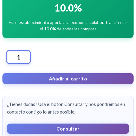
es:
10.0%
69,00€.
Este establecimiento aporta a la economía colaborativa circular
el
10.0%
de todas las compras
ZAPATOS
CANTIDAD
Añadir al carrito
¿Tienes dudas? Usa el botón Consultar y nos pondremos en
contacto contigo lo antes posible.
Consultar