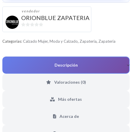
vendedor
ORIONBLUE ZAPATERIA
0
d
Categorías:
Calzado Mujer
,
Moda y Calzado
,
Zapatería
,
Zapatería
e
5
Descripción
Valoraciones (0)
Más ofertas
Acerca de