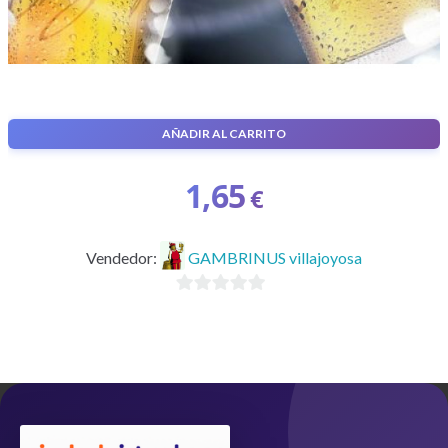
AÑADIR AL CARRITO
Caña de cerveza
1,65
€
Vendedor:
GAMBRINUS villajoyosa
0
d
e
5