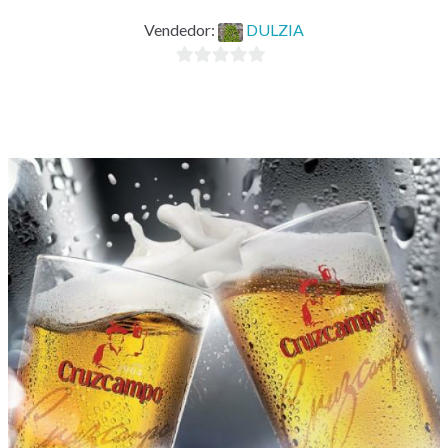
Vendedor:
DULZIA
0
d
e
5