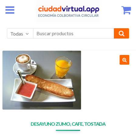
Ir
Ir
a
al
la
contenido
navegación
Todas
DESAYUNO ZUMO, CAFE, TOSTADA