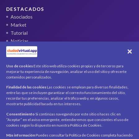
DESTACADOS
Asociados
Market
Tutorial
Noticias
QR Ticket
CUENTA
Uso de cookies
Este sitio web utiliza cookies propias y de terceros para
mejorar tu experiencia de navegación, analizar el uso del sitio y ofrecerte
Mi cuenta
contenidos personalizados.
Carrito
Finalidad de las cookies
Las cookies se emplean para diversas finalidades,
Productos / Servicios
entre las que se incluyen garantizar el correcto funcionamiento del sitio,
Asociados
recordar tus preferencias, analizar el tráfico web y, en algunos casos,
mostrarte publicidad basada en tus intereses.
Acerca de
Contacto
Noticias
Consentimiento
Si continúas navegando por este sitio o haces clic en
“Aceptar” en el aviso emergente, entenderemos que consientes el uso de
SÍGUENOS
cookies según lo dispuesto en nuestra Política de Cookies.
Encuéntranos en redes sociales y mantente al día con
novedades y promociones.
Más información
Puedes consultar la Política de Cookies completa haciendo