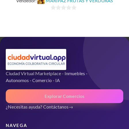
Vendedor:
MARIPAZ FRUTAS Y VERDURAS
0
d
e
5
Ciudad Virtual Marketplace - Inmuebles -
Autonomos - Comercio - IA
Explorar Comercios
¿Necesitas ayuda? Contáctanos
NAVEGA