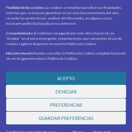
Carrito
Finalidad de las cookies
Las cookies se emplean para diversas finalidades,
Productos / Servicios
entre las que se incluyen garantizar el correcto funcionamiento del sitio,
Asociados
recordar tus preferencias, analizar el tráfico web y, en algunos casos,
mostrarte publicidad basada en tus intereses.
Acerca de
Contacto
Noticias
Consentimiento
Si continúas navegando por este sitio o haces clic en
“Aceptar” en el aviso emergente, entenderemos que consientes el uso de
SÍGUENOS
cookies según lo dispuesto en nuestra Política de Cookies.
Encuéntranos en redes sociales y mantente al día con
novedades y promociones.
Más información
Puedes consultar la Política de Cookies completa haciendo
clic en el siguiente enlace: Política de Cookies.
Recibe novedades y promociones en tu correo.
ACEPTO
Suscribirme
DENEGAR
PREFERENCIAS
© 2026 Ciudad Virtual Marketplace. Todos los derechos
GUARDAR PREFERENCIAS
reservados.
Desarrollado por
MEGASOLUCIONES
Condiciones generales de uso y
Privacy
Terms and