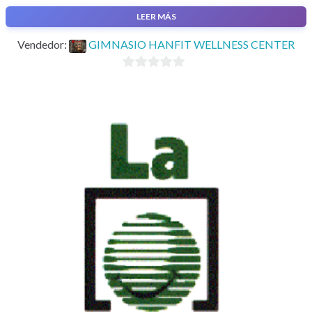
LEER MÁS
Mantenimiento
Vendedor:
GIMNASIO HANFIT WELLNESS CENTER
0
d
e
5