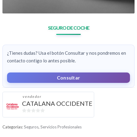
SEGURO DE COCHE
¿Tienes dudas? Usa el botón Consultar y nos pondremos en
contacto contigo lo antes posible.
Consultar
vendedor
CATALANA OCCIDENTE
0
d
Categorías:
Seguros
,
Servicios Profesionales
e
5