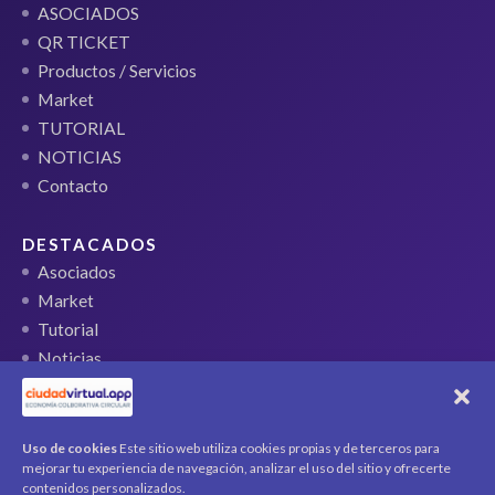
ASOCIADOS
QR TICKET
Productos / Servicios
Market
TUTORIAL
NOTICIAS
Contacto
DESTACADOS
Asociados
Market
Tutorial
Noticias
QR Ticket
CUENTA
Uso de cookies
Este sitio web utiliza cookies propias y de terceros para
mejorar tu experiencia de navegación, analizar el uso del sitio y ofrecerte
Mi cuenta
contenidos personalizados.