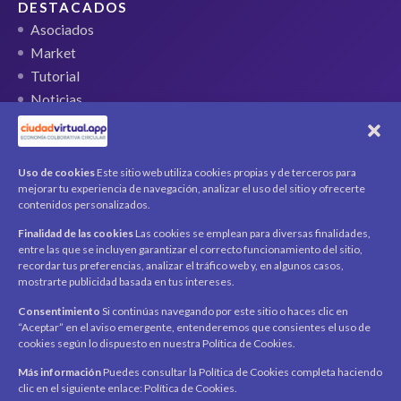
DESTACADOS
Asociados
Market
Tutorial
Noticias
QR Ticket
CUENTA
Uso de cookies
Este sitio web utiliza cookies propias y de terceros para
mejorar tu experiencia de navegación, analizar el uso del sitio y ofrecerte
Mi cuenta
contenidos personalizados.
Carrito
Finalidad de las cookies
Las cookies se emplean para diversas finalidades,
Productos / Servicios
entre las que se incluyen garantizar el correcto funcionamiento del sitio,
Asociados
recordar tus preferencias, analizar el tráfico web y, en algunos casos,
mostrarte publicidad basada en tus intereses.
Acerca de
Contacto
Noticias
Consentimiento
Si continúas navegando por este sitio o haces clic en
“Aceptar” en el aviso emergente, entenderemos que consientes el uso de
SÍGUENOS
cookies según lo dispuesto en nuestra Política de Cookies.
Encuéntranos en redes sociales y mantente al día con
novedades y promociones.
Más información
Puedes consultar la Política de Cookies completa haciendo
clic en el siguiente enlace: Política de Cookies.