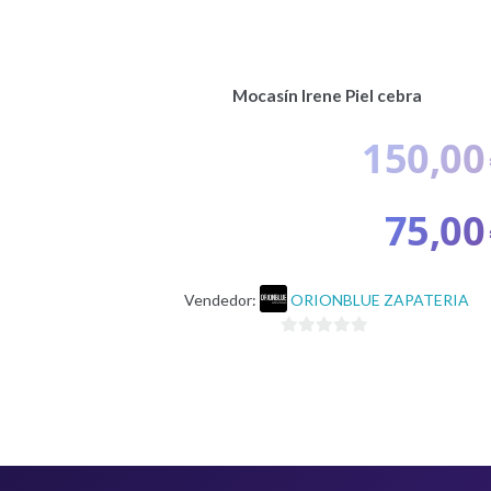
Mocasín Irene Piel cebra
150,00
75,00
Vendedor:
ORIONBLUE ZAPATERIA
0
d
e
5