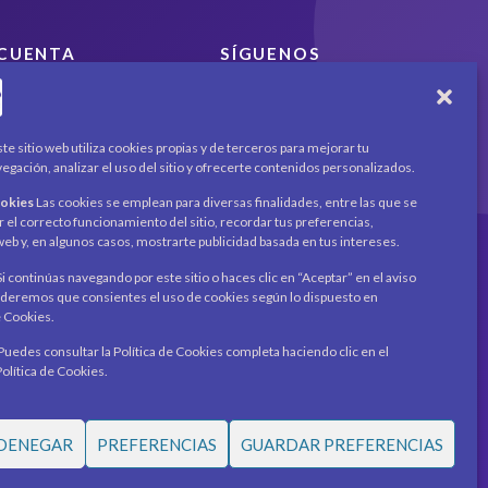
CUENTA
SÍGUENOS
Encuéntranos en redes
Mi cuenta
sociales y mantente al día
Carrito
con novedades y
Productos / Servicios
te sitio web utiliza cookies propias y de terceros para mejorar tu
promociones.
Asociados
egación, analizar el uso del sitio y ofrecerte contenidos personalizados.
Acerca de
Contacto
ookies
Las cookies se emplean para diversas finalidades, entre las que se
Noticias
Recibe novedades y
r el correcto funcionamiento del sitio, recordar tus preferencias,
o web y, en algunos casos, mostrarte publicidad basada en tus intereses.
promociones en tu
correo.
i continúas navegando por este sitio o haces clic en “Aceptar” en el aviso
eremos que consientes el uso de cookies según lo dispuesto en
Suscribirme
e Cookies.
Puedes consultar la Política de Cookies completa haciendo clic en el
Política de Cookies.
DENEGAR
PREFERENCIAS
GUARDAR PREFERENCIAS
Términos y condiciones
•
Política de privacidad