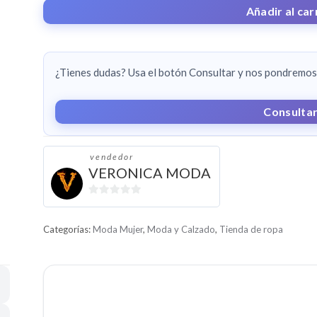
CANTIDAD
Añadir al car
¿Tienes dudas? Usa el botón Consultar y nos pondremos 
Consulta
vendedor
VERONICA MODA
0
d
Categorías:
Moda Mujer
,
Moda y Calzado
,
Tienda de ropa
e
5