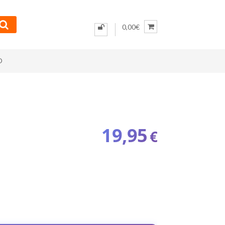
0,00€
O
19,95
€