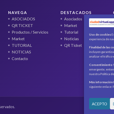
NAVEGA
DESTACADOS
ASOCIADOS
Asociados
QR TICKET
Market
Productos / Servicios
Tutorial
Uso de cookies
Es
Market
Noticias
experiencia de nav
TUTORIAL
QR Ticket
Finalidad de las c
NOTICIAS
incluyen garantiza
analizar el tráfic
Contacto
Consentimiento
S
emergente, entend
nuestra Política d
Más información
siguiente enlace: 
ACEPTO
servados.