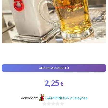
AÑADIR AL CARRITO
Jarra de Cerveza cruzcampo
2,25
€
Vendedor:
GAMBRINUS villajoyosa