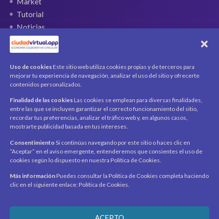
Market
Tutorial
Noticias
QR Ticket
CUENTA
Uso de cookies
Este sitio web utiliza cookies propias y de terceros para
mejorar tu experiencia de navegación, analizar el uso del sitio y ofrecerte
Mi cuenta
contenidos personalizados.
Carrito
Finalidad de las cookies
Las cookies se emplean para diversas finalidades,
Productos / Servicios
entre las que se incluyen garantizar el correcto funcionamiento del sitio,
Asociados
recordar tus preferencias, analizar el tráfico web y, en algunos casos,
mostrarte publicidad basada en tus intereses.
Acerca de
Contacto
Noticias
Consentimiento
Si continúas navegando por este sitio o haces clic en
“Aceptar” en el aviso emergente, entenderemos que consientes el uso de
SÍGUENOS
cookies según lo dispuesto en nuestra Política de Cookies.
Encuéntranos en redes sociales y mantente al día con
novedades y promociones.
Más información
Puedes consultar la Política de Cookies completa haciendo
clic en el siguiente enlace: Política de Cookies.
Recibe novedades y promociones en tu correo.
ACEPTO