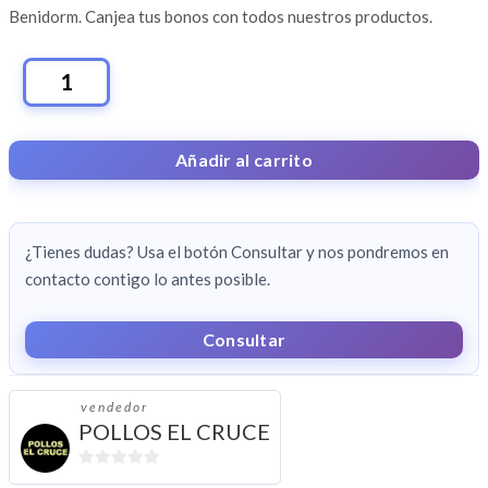
Benidorm. Canjea tus bonos con todos nuestros productos.
POLLO
ASADO
Y
Añadir al carrito
COSTILLAS
CON
GUARNICION
¿Tienes dudas? Usa el botón Consultar y nos pondremos en
CANTIDAD
contacto contigo lo antes posible.
Consultar
vendedor
POLLOS EL CRUCE
0