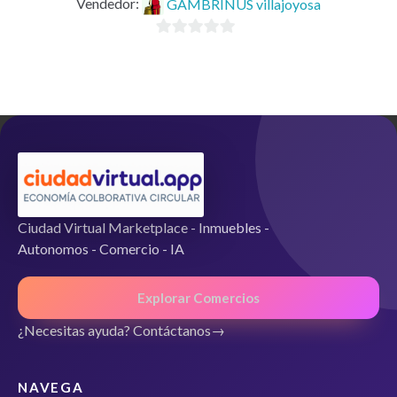
Vendedor:
GAMBRINUS villajoyosa
0
d
e
5
Ciudad Virtual Marketplace - Inmuebles -
Autonomos - Comercio - IA
Explorar Comercios
¿Necesitas ayuda? Contáctanos
NAVEGA