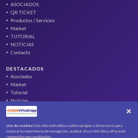
ASOCIADOS
QR TICKET
Productos / Servicios
Market
TUTORIAL
NOTICIAS
Contacto
DESTACADOS
Asociados
Market
Tutorial
Noticias
QR Ticket
CUENTA
Uso de cookies
Este sitio web utiliza cookies propias y de terceros para
mejorar tu experiencia de navegación, analizar el uso del sitio y ofrecerte
Mi cuenta
contenidos personalizados.