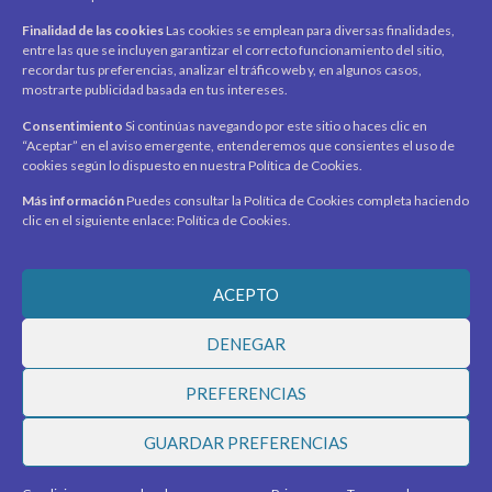
Carrito
Finalidad de las cookies
Las cookies se emplean para diversas finalidades,
Productos / Servicios
entre las que se incluyen garantizar el correcto funcionamiento del sitio,
Asociados
recordar tus preferencias, analizar el tráfico web y, en algunos casos,
mostrarte publicidad basada en tus intereses.
Acerca de
Contacto
Noticias
Consentimiento
Si continúas navegando por este sitio o haces clic en
“Aceptar” en el aviso emergente, entenderemos que consientes el uso de
SÍGUENOS
cookies según lo dispuesto en nuestra Política de Cookies.
Encuéntranos en redes sociales y mantente al día con
novedades y promociones.
Más información
Puedes consultar la Política de Cookies completa haciendo
clic en el siguiente enlace: Política de Cookies.
Recibe novedades y promociones en tu correo.
ACEPTO
Suscribirme
DENEGAR
PREFERENCIAS
© 2026 Ciudad Virtual Marketplace. Todos los derechos
GUARDAR PREFERENCIAS
reservados.
Desarrollado por
MEGASOLUCIONES