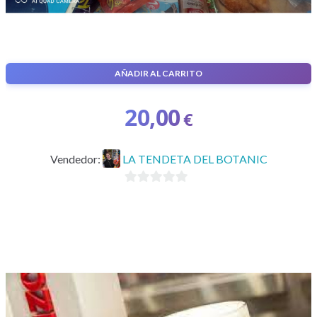
AÑADIR AL CARRITO
Caja personalizada sorpresa de chuches
20,00
€
Vendedor:
LA TENDETA DEL BOTANIC
0
d
e
5