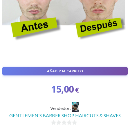
AÑADIR AL CARRITO
Alisado
15,00
€
Vendedor:
GENTLEMEN'S BARBER SHOP HAIRCUTS & SHAVES
0