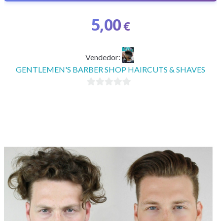
5,00
€
Vendedor:
GENTLEMEN'S BARBER SHOP HAIRCUTS & SHAVES
0
d
e
5