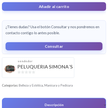
CANTIDAD
Añadir al carrito
¿Tienes dudas? Usa el botón Consultar y nos pondremos en
contacto contigo lo antes posible.
Consultar
vendedor
PELUQUERIA SIMONA´S
0
d
Categorías:
Belleza y Estética
,
Manicura y Pedicura
e
5
Descripción