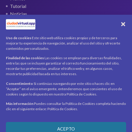
Tutorial
Noticias
QR Ticket
CUENTA
Uso de cookies
Este sitio web utiliza cookies propias y de terceros para
mejorar tu experiencia de navegación, analizar el uso del sitio y ofrecerte
Mi cuenta
contenidos personalizados.
Carrito
Finalidad de las cookies
Las cookies se emplean para diversas finalidades,
Productos / Servicios
entre las que se incluyen garantizar el correcto funcionamiento del sitio,
Asociados
recordar tus preferencias, analizar el tráfico web y, en algunos casos,
mostrarte publicidad basada en tus intereses.
Acerca de
Contacto
Noticias
Consentimiento
Si continúas navegando por este sitio o haces clic en
“Aceptar” en el aviso emergente, entenderemos que consientes el uso de
SÍGUENOS
cookies según lo dispuesto en nuestra Política de Cookies.
Encuéntranos en redes sociales y mantente al día con
novedades y promociones.
Más información
Puedes consultar la Política de Cookies completa haciendo
clic en el siguiente enlace: Política de Cookies.
Recibe novedades y promociones en tu correo.
ACEPTO