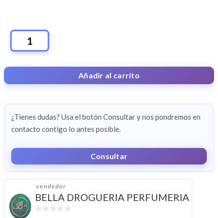
PARFUMS
SAPHIR
PERFUME
Añadir al carrito
MUJER
CANTIDAD
¿Tienes dudas? Usa el botón Consultar y nos pondremos en
contacto contigo lo antes posible.
Consultar
vendedor
BELLA DROGUERIA PERFUMERIA
0