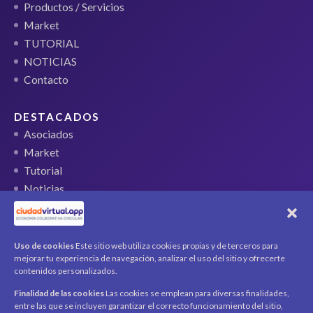
Productos / Servicios
Market
TUTORIAL
NOTICIAS
Contacto
DESTACADOS
Asociados
Market
Tutorial
Noticias
QR Ticket
CUENTA
Uso de cookies
Este sitio web utiliza cookies propias y de terceros para
mejorar tu experiencia de navegación, analizar el uso del sitio y ofrecerte
Mi cuenta
contenidos personalizados.
Carrito
Finalidad de las cookies
Las cookies se emplean para diversas finalidades,
Productos / Servicios
entre las que se incluyen garantizar el correcto funcionamiento del sitio,