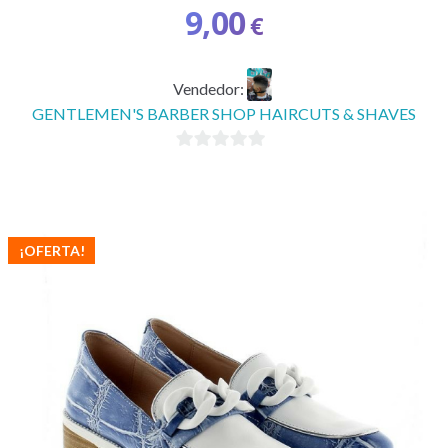
9,00
€
Vendedor:
GENTLEMEN'S BARBER SHOP HAIRCUTS & SHAVES
0
d
e
5
¡OFERTA!