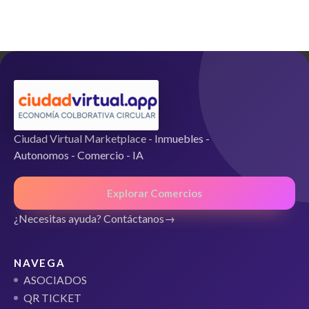
es:
d
65,00€.
e
5
Ciudad Virtual Marketplace - Inmuebles -
Autonomos - Comercio - IA
Explorar Comercios
¿Necesitas ayuda? Contáctanos
NAVEGA
ASOCIADOS
QR TICKET