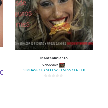
Mantenimiento
Vendedor:
€
GIMNASIO HANFIT WELLNESS CENTER
0
d
e
5