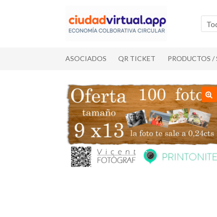
Ir
Ir
a
al
To
la
contenido
navegación
ASOCIADOS
QR TICKET
PRODUCTOS / 