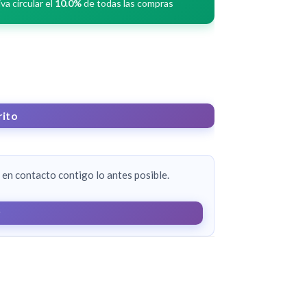
a circular el
10.0%
de todas las compras
rito
en contacto contigo lo antes posible.
r