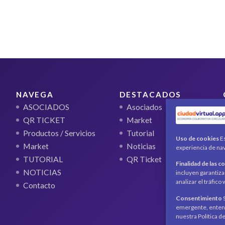
NAVEGA
DESTACADOS
ASOCIADOS
Asociados
QR TICKET
Market
Productos / Servicios
Tutorial
Uso de cookies
Es
Market
Noticias
experiencia de nav
TUTORIAL
QR Ticket
Finalidad de las c
NOTICIAS
incluyen garantiza
analizar el tráfic
Contacto
Consentimiento
S
emergente, entend
nuestra Política d