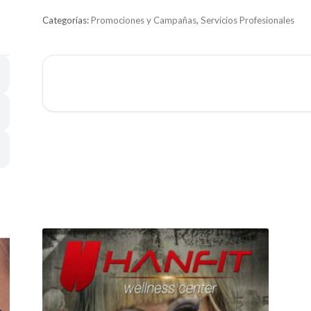
d
Categorías:
Promociones y Campañas
,
Servicios Profesionales
e
5