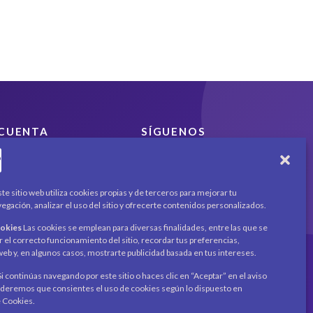
5
CUENTA
SÍGUENOS
Encuéntranos en redes
Mi cuenta
sociales y mantente al día
Carrito
con novedades y
Productos / Servicios
te sitio web utiliza cookies propias y de terceros para mejorar tu
promociones.
Asociados
egación, analizar el uso del sitio y ofrecerte contenidos personalizados.
Acerca de
Contacto
ookies
Las cookies se emplean para diversas finalidades, entre las que se
Noticias
Recibe novedades y
r el correcto funcionamiento del sitio, recordar tus preferencias,
o web y, en algunos casos, mostrarte publicidad basada en tus intereses.
promociones en tu
correo.
i continúas navegando por este sitio o haces clic en “Aceptar” en el aviso
eremos que consientes el uso de cookies según lo dispuesto en
Suscribirme
e Cookies.