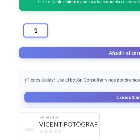
Este establecimiento aporta a la economía colaborativ
OFERTA
100
FOTOS
Añadir al car
9X13
CANTIDAD
¿Tienes dudas? Usa el botón Consultar y nos pondremos 
Consulta
vendedor
VICENT FOTÒGRAF
0