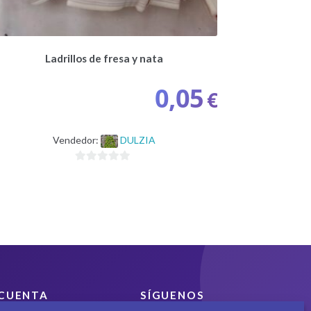
Ladrillos de fresa y nata
0,05
€
Vendedor:
DULZIA
0
d
e
5
CUENTA
SÍGUENOS