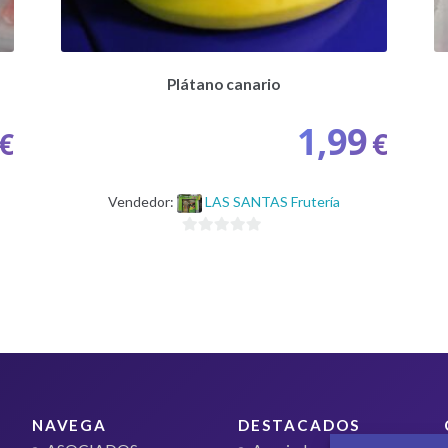
Plátano canario
1,99
€
€
Vendedor:
LAS SANTAS Frutería
0
d
e
5
NAVEGA
DESTACADOS