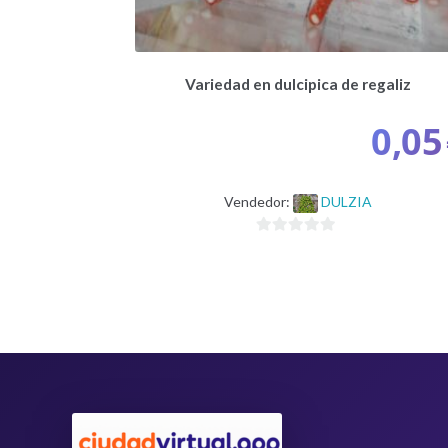
Variedad en dulcipica de regaliz
0,05
Vendedor:
DULZIA
0
d
e
5