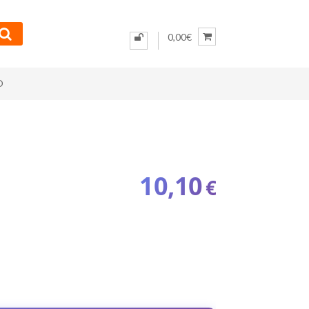
0,00€
O
10,10
€