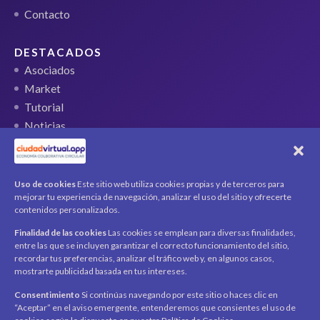
Contacto
DESTACADOS
Asociados
Market
Tutorial
Noticias
QR Ticket
CUENTA
Uso de cookies
Este sitio web utiliza cookies propias y de terceros para
mejorar tu experiencia de navegación, analizar el uso del sitio y ofrecerte
Mi cuenta
contenidos personalizados.
Carrito
Finalidad de las cookies
Las cookies se emplean para diversas finalidades,
Productos / Servicios
entre las que se incluyen garantizar el correcto funcionamiento del sitio,
Asociados
recordar tus preferencias, analizar el tráfico web y, en algunos casos,
mostrarte publicidad basada en tus intereses.
Acerca de
Contacto
Noticias
Consentimiento
Si continúas navegando por este sitio o haces clic en
“Aceptar” en el aviso emergente, entenderemos que consientes el uso de
SÍGUENOS