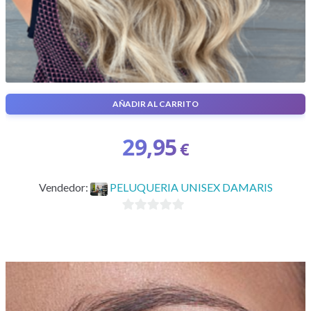
AÑADIR AL CARRITO
MECHAS CABELLO MEDIO
29,95
€
Vendedor:
PELUQUERIA UNISEX DAMARIS
0
d
e
5