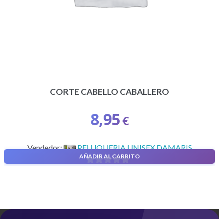
CORTE CABELLO CABALLERO
8,95
€
Vendedor:
PELUQUERIA UNISEX DAMARIS
AÑADIR AL CARRITO
0
d
e
5