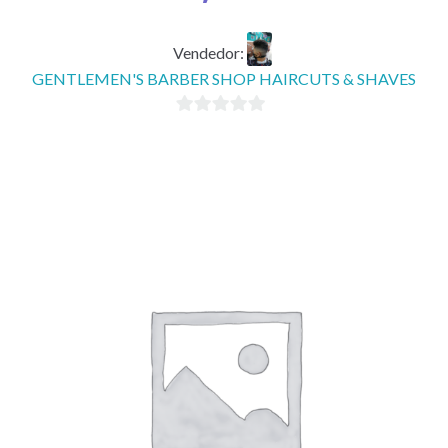
Vendedor:
GENTLEMEN'S BARBER SHOP HAIRCUTS & SHAVES
0
d
e
5