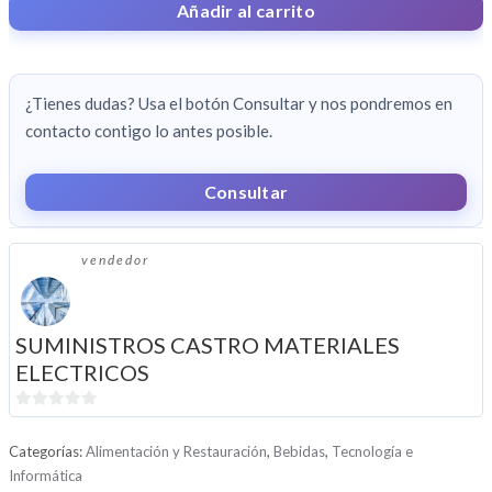
,LUZ,
Añadir al carrito
CABLES,
ENCHUFES,
REGLETAS,
¿Tienes dudas? Usa el botón Consultar y nos pondremos en
CUADROS
contacto contigo lo antes posible.
ELECTRICOS
CANTIDAD
Consultar
vendedor
SUMINISTROS CASTRO MATERIALES
ELECTRICOS
0
d
Categorías:
Alimentación y Restauración
,
Bebidas
,
Tecnología e
e
Informática
5