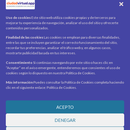
QR Ticket
CUENTA
Uso de cookies
Este sitio web utiliza cookies propias y de terceros para
mejorar tu experiencia de navegación, analizar el uso del sitio y ofrecerte
Mi cuenta
contenidos personalizados.
Carrito
Finalidad de las cookies
Las cookies se emplean para diversas finalidades,
Productos / Servicios
entre las que se incluyen garantizar el correcto funcionamiento del sitio,
Asociados
recordar tus preferencias, analizar el tráfico web y, en algunos casos,
mostrarte publicidad basada en tus intereses.
Acerca de
Contacto
Noticias
Consentimiento
Si continúas navegando por este sitio o haces clic en
“Aceptar” en el aviso emergente, entenderemos que consientes el uso de
SÍGUENOS
cookies según lo dispuesto en nuestra Política de Cookies.
Encuéntranos en redes sociales y mantente al día con
novedades y promociones.
Más información
Puedes consultar la Política de Cookies completa haciendo
clic en el siguiente enlace: Política de Cookies.
Recibe novedades y promociones en tu correo.
ACEPTO
Suscribirme
DENEGAR