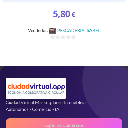
5,80
€
Vendedor:
PESCADERIA ISABEL
0
d
e
5
Ciudad Virtual Marketplace - Inmuebles -
Autonomos - Comercio - IA
Explorar Comercios