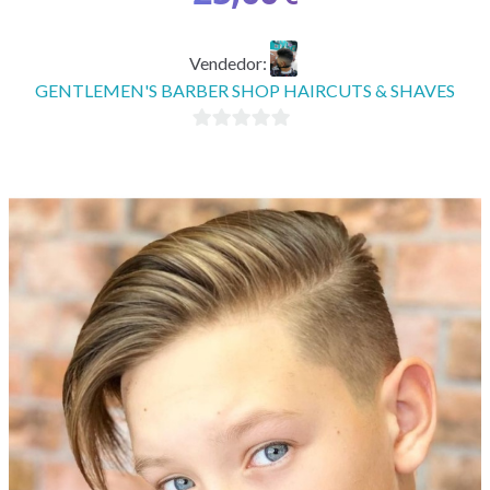
Vendedor:
GENTLEMEN'S BARBER SHOP HAIRCUTS & SHAVES
0
d
e
5