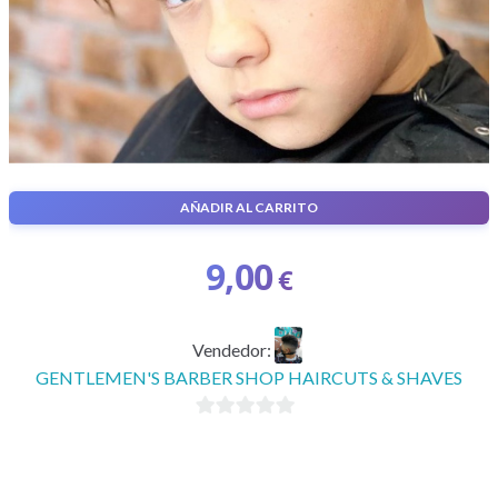
AÑADIR AL CARRITO
Corte Pelo Niño
9,00
€
Vendedor:
GENTLEMEN'S BARBER SHOP HAIRCUTS & SHAVES
0
d
e