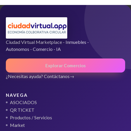
5
Ciudad Virtual Marketplace - Inmuebles -
Autonomos - Comercio - IA
Explorar Comercios
¿Necesitas ayuda? Contáctanos
NAVEGA
ASOCIADOS
QR TICKET
Productos / Servicios
Market