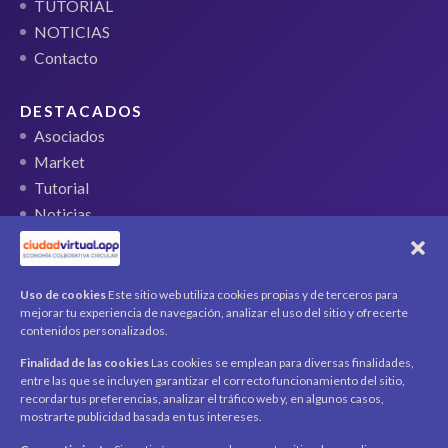
TUTORIAL
NOTICIAS
Contacto
DESTACADOS
Asociados
Market
Tutorial
Noticias
QR Ticket
CUENTA
Uso de cookies
Este sitio web utiliza cookies propias y de terceros para
mejorar tu experiencia de navegación, analizar el uso del sitio y ofrecerte
Mi cuenta
contenidos personalizados.
Carrito
Finalidad de las cookies
Las cookies se emplean para diversas finalidades,
Productos / Servicios
entre las que se incluyen garantizar el correcto funcionamiento del sitio,
Asociados
recordar tus preferencias, analizar el tráfico web y, en algunos casos,
mostrarte publicidad basada en tus intereses.
Acerca de
Contacto
Noticias