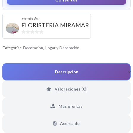
vendedor
FLORISTERIA MIRAMAR
0
d
Categorías:
Decoración
,
Hogar y Decoración
e
5
Descripción
Valoraciones (0)
Más ofertas
Acerca de