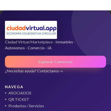
e
5
Ciudad Virtual Marketplace - Inmuebles -
Autonomos - Comercio - IA
Explorar Comercios
¿Necesitas ayuda? Contáctanos
NAVEGA
ASOCIADOS
QR TICKET
Productos / Servicios