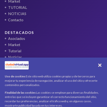
Market
TUTORIAL
NOTICIAS
Contacto
DESTACADOS
Asociados
Market
Tutorial
Noticias
QR Ticket
CUENTA
Uso de cookies
Este sitio web utiliza cookies propias y de terceros para
mejorar tu experiencia de navegación, analizar el uso del sitio y ofrecerte
Mi cuenta
contenidos personalizados.
Carrito
Finalidad de las cookies
Las cookies se emplean para diversas finalidades,
Productos / Servicios
entre las que se incluyen garantizar el correcto funcionamiento del sitio,
Asociados
recordar tus preferencias, analizar el tráfico web y, en algunos casos,
mostrarte publicidad basada en tus intereses.
Acerca de
Contacto
Noticias