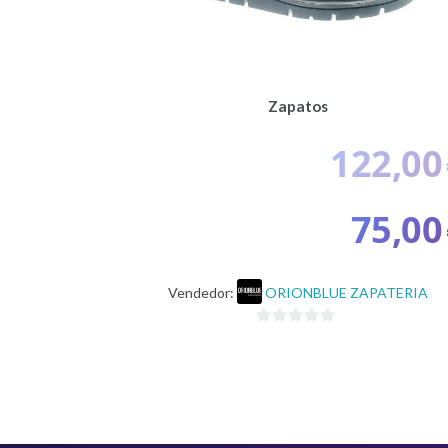
Zapatos
122,00
75,00
Vendedor:
ORIONBLUE ZAPATERIA
0
d
e
5