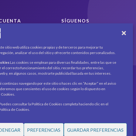
CUENTA
SÍGUENOS
Encuéntranos en redes
Mi cuenta
sociales y mantente al día
Carrito
con novedades y
Productos / Servicios
te sitio web utiliza cookies propias y de terceros para mejorar tu
promociones.
Asociados
egación, analizar el uso del sitio y ofrecerte contenidos personalizados.
Acerca de
Contacto
ookies
Las cookies se emplean para diversas finalidades, entre las que se
Noticias
Recibe novedades y
r el correcto funcionamiento del sitio, recordar tus preferencias,
o web y, en algunos casos, mostrarte publicidad basada en tus intereses.
promociones en tu
correo.
i continúas navegando por este sitio o haces clic en “Aceptar” en el aviso
eremos que consientes el uso de cookies según lo dispuesto en
Suscribirme
e Cookies.
Puedes consultar la Política de Cookies completa haciendo clic en el
Política de Cookies.
DENEGAR
PREFERENCIAS
GUARDAR PREFERENCIAS