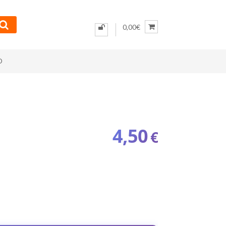
0,00€
O
4,50
€