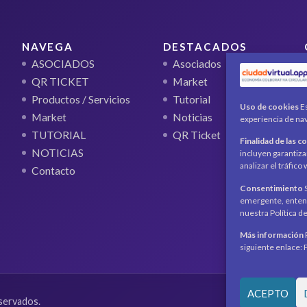
NAVEGA
DESTACADOS
ASOCIADOS
Asociados
QR TICKET
Market
Productos / Servicios
Tutorial
Uso de cookies
Es
Market
Noticias
experiencia de nav
TUTORIAL
QR Ticket
Finalidad de las c
NOTICIAS
incluyen garantiza
analizar el tráfic
Contacto
Consentimiento
S
emergente, entend
nuestra Política d
Más información
siguiente enlace: 
ACEPTO
servados.