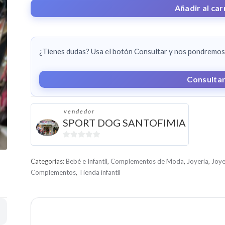
PAÑUELO
Añadir al car
CANTIDAD
¿Tienes dudas? Usa el botón Consultar y nos pondremos 
Consulta
vendedor
SPORT DOG SANTOFIMIA
0
d
Categorías:
Bebé e Infantil
,
Complementos de Moda
,
Joyería
,
Joye
e
Complementos
,
Tienda infantil
5