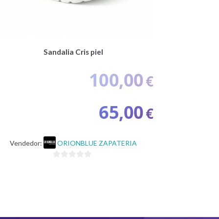
Sandalia Cris piel
100,00
€
El
65,00
€
precio
original
El
era:
precio
Vendedor:
ORIONBLUE ZAPATERIA
100,00€.
actual
es:
0
65,00€.
d
e
5