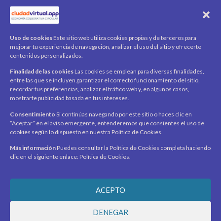
QR Ticket
CUENTA
Uso de cookies
Este sitio web utiliza cookies propias y de terceros para
mejorar tu experiencia de navegación, analizar el uso del sitio y ofrecerte
Mi cuenta
contenidos personalizados.
Carrito
Finalidad de las cookies
Las cookies se emplean para diversas finalidades,
Productos / Servicios
entre las que se incluyen garantizar el correcto funcionamiento del sitio,
Asociados
recordar tus preferencias, analizar el tráfico web y, en algunos casos,
mostrarte publicidad basada en tus intereses.
Acerca de
Contacto
Noticias
Consentimiento
Si continúas navegando por este sitio o haces clic en
“Aceptar” en el aviso emergente, entenderemos que consientes el uso de
SÍGUENOS
cookies según lo dispuesto en nuestra Política de Cookies.
Encuéntranos en redes sociales y mantente al día con
novedades y promociones.
Más información
Puedes consultar la Política de Cookies completa haciendo
clic en el siguiente enlace: Política de Cookies.
Recibe novedades y promociones en tu correo.
ACEPTO
Suscribirme
DENEGAR