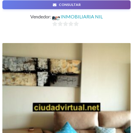
CONSULTAR
Venta de piso
Vendedor:
INMOBILIARIA NIL
0
d
e
5