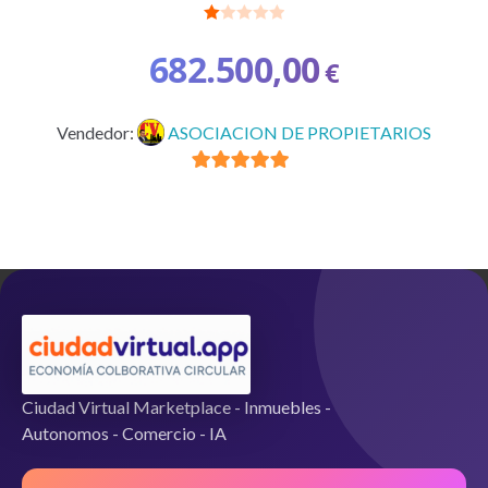
Va
lo
682.500,00
€
ra
do
co
n
1.
Vendedor:
ASOCIACION DE PROPIETARIOS
00
de
5
5
de 5
Ciudad Virtual Marketplace - Inmuebles -
Autonomos - Comercio - IA