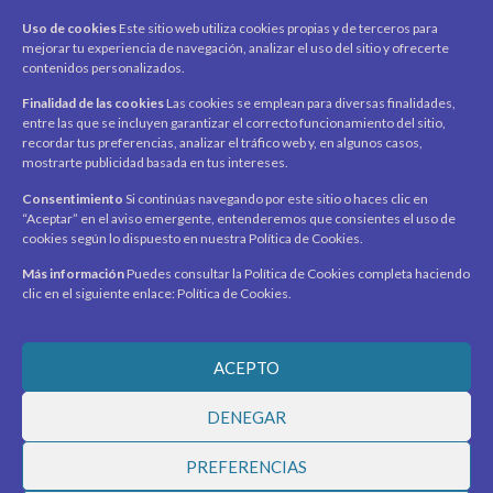
CUENTA
Uso de cookies
Este sitio web utiliza cookies propias y de terceros para
mejorar tu experiencia de navegación, analizar el uso del sitio y ofrecerte
Mi cuenta
contenidos personalizados.
Carrito
Finalidad de las cookies
Las cookies se emplean para diversas finalidades,
Productos / Servicios
entre las que se incluyen garantizar el correcto funcionamiento del sitio,
Asociados
recordar tus preferencias, analizar el tráfico web y, en algunos casos,
mostrarte publicidad basada en tus intereses.
Acerca de
Contacto
Noticias
Consentimiento
Si continúas navegando por este sitio o haces clic en
“Aceptar” en el aviso emergente, entenderemos que consientes el uso de
SÍGUENOS
cookies según lo dispuesto en nuestra Política de Cookies.
Encuéntranos en redes sociales y mantente al día con
novedades y promociones.
Más información
Puedes consultar la Política de Cookies completa haciendo
clic en el siguiente enlace: Política de Cookies.
Recibe novedades y promociones en tu correo.
ACEPTO
Suscribirme
DENEGAR
PREFERENCIAS