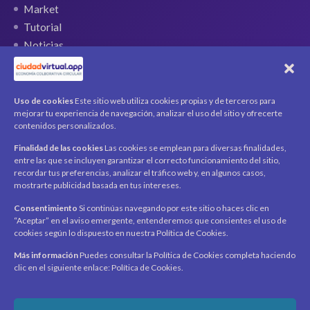
Market
Tutorial
Noticias
QR Ticket
CUENTA
Uso de cookies
Este sitio web utiliza cookies propias y de terceros para
mejorar tu experiencia de navegación, analizar el uso del sitio y ofrecerte
Mi cuenta
contenidos personalizados.
Carrito
Finalidad de las cookies
Las cookies se emplean para diversas finalidades,
Productos / Servicios
entre las que se incluyen garantizar el correcto funcionamiento del sitio,
Asociados
recordar tus preferencias, analizar el tráfico web y, en algunos casos,
mostrarte publicidad basada en tus intereses.
Acerca de
Contacto
Noticias
Consentimiento
Si continúas navegando por este sitio o haces clic en
“Aceptar” en el aviso emergente, entenderemos que consientes el uso de
SÍGUENOS
cookies según lo dispuesto en nuestra Política de Cookies.
Encuéntranos en redes sociales y mantente al día con
novedades y promociones.
Más información
Puedes consultar la Política de Cookies completa haciendo
clic en el siguiente enlace: Política de Cookies.
Recibe novedades y promociones en tu correo.