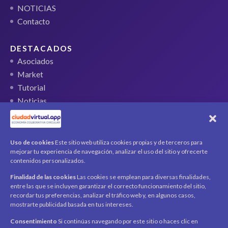
NOTICIAS
Contacto
DESTACADOS
Asociados
Market
Tutorial
Noticias
QR Ticket
CUENTA
Uso de cookies
Este sitio web utiliza cookies propias y de terceros para
mejorar tu experiencia de navegación, analizar el uso del sitio y ofrecerte
Mi cuenta
contenidos personalizados.
Carrito
Finalidad de las cookies
Las cookies se emplean para diversas finalidades,
Productos / Servicios
entre las que se incluyen garantizar el correcto funcionamiento del sitio,
Asociados
recordar tus preferencias, analizar el tráfico web y, en algunos casos,
mostrarte publicidad basada en tus intereses.
Acerca de
Contacto
Noticias
Consentimiento
Si continúas navegando por este sitio o haces clic en