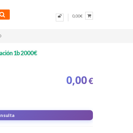
0,00€
O
tación 1b 2000€
0,00
€
onsulta