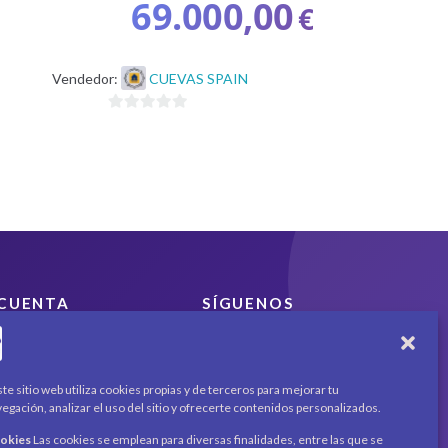
69.000,00
€
precio
original
El
era:
precio
Vendedor:
CUEVAS SPAIN
€.
79.000,00€.
actual
es:
0
€.
69.000,00€.
d
e
5
CUENTA
SÍGUENOS
Encuéntranos en redes
Mi cuenta
sociales y mantente al día
Carrito
con novedades y
Productos / Servicios
te sitio web utiliza cookies propias y de terceros para mejorar tu
promociones.
Asociados
egación, analizar el uso del sitio y ofrecerte contenidos personalizados.
Acerca de
Contacto
ookies
Las cookies se emplean para diversas finalidades, entre las que se