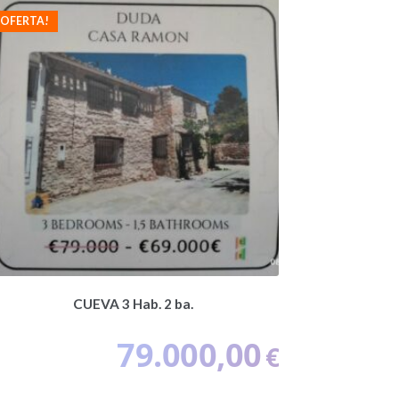
¡OFERTA!
CUEVA 3 Hab. 2 ba.
79.000,00
€
El