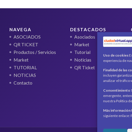
NAVEGA
DESTACADOS
ASOCIADOS
Asociados
QR TICKET
Market
Productos / Servicios
Tutorial
Uso de cookies
Es
Market
Noticias
experiencia de nav
TUTORIAL
QR Ticket
Finalidad de las c
NOTICIAS
incluyen garantiza
analizar el tráfic
Contacto
Consentimiento
S
emergente, entend
nuestra Política d
Más información
siguiente enlace: 