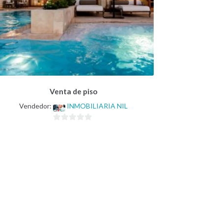
Venta de piso
Vendedor:
INMOBILIARIA NIL
0
d
e
5