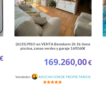
(6135) PISO en VENTA Benidorm 2h 1b tiene
piscina, zonas verdes y garaje 169260€
€
169.260,00
€
Vendedor:
ASOCIACION DE PROPIETARIOS
5
de 5