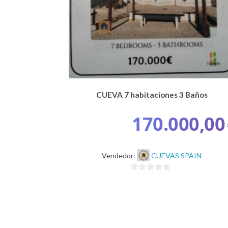
CUEVA 7 habitaciones 3 Baños
170.000,00
Vendedor:
CUEVAS SPAIN
0
d
e
5