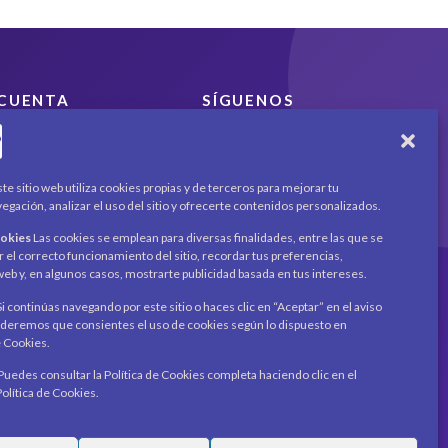
CUENTA
SÍGUENOS
Encuéntranos en redes
Mi cuenta
sociales y mantente al día
Carrito
con novedades y
Productos / Servicios
te sitio web utiliza cookies propias y de terceros para mejorar tu
promociones.
Asociados
egación, analizar el uso del sitio y ofrecerte contenidos personalizados.
Acerca de
Contacto
ookies
Las cookies se emplean para diversas finalidades, entre las que se
Noticias
Recibe novedades y
r el correcto funcionamiento del sitio, recordar tus preferencias,
o web y, en algunos casos, mostrarte publicidad basada en tus intereses.
promociones en tu
correo.
i continúas navegando por este sitio o haces clic en “Aceptar” en el aviso
eremos que consientes el uso de cookies según lo dispuesto en
Suscribirme
e Cookies.
Puedes consultar la Política de Cookies completa haciendo clic en el
Política de Cookies.