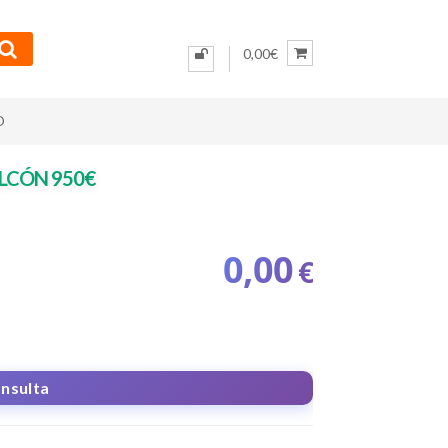
0,00€
O
BALCÓN 950€
0,00
€
onsulta