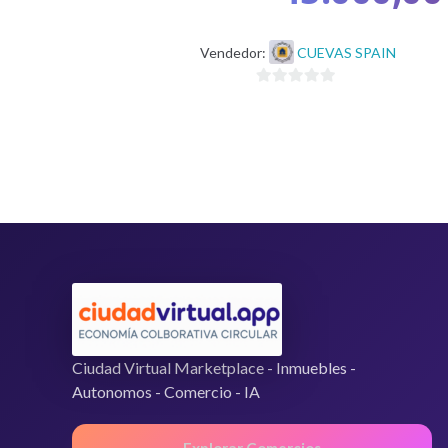
Vendedor:
CUEVAS SPAIN
0
d
e
5
Ciudad Virtual Marketplace - Inmuebles -
Autonomos - Comercio - IA
Explorar Comercios