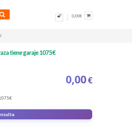
0,00€
O
raza tiene garaje 1075€
0,00
€
 1075€
onsulta