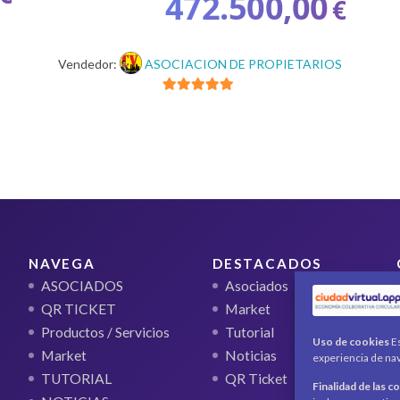
472.500,00
€
Vendedor:
ASOCIACION DE PROPIETARIOS
5
de 5
NAVEGA
DESTACADOS
ASOCIADOS
Asociados
QR TICKET
Market
Productos / Servicios
Tutorial
Uso de cookies
Es
Market
Noticias
experiencia de nav
TUTORIAL
QR Ticket
Finalidad de las c