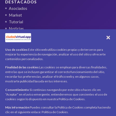
DESTACADOS
Asociados
Market
Tutorial
Noticias
QR Ticket
CUENTA
Uso de cookies
Este sitio web utiliza cookies propias y de terceros para
mejorar tu experiencia de navegación, analizar el uso del sitio y ofrecerte
Mi cuenta
contenidos personalizados.
Carrito
Finalidad de las cookies
Las cookies se emplean para diversas finalidades,
Productos / Servicios
entre las que se incluyen garantizar el correcto funcionamiento del sitio,
Asociados
recordar tus preferencias, analizar el tráfico web y, en algunos casos,
mostrarte publicidad basada en tus intereses.
Acerca de
Contacto
Noticias
Consentimiento
Si continúas navegando por este sitio o haces clic en
“Aceptar” en el aviso emergente, entenderemos que consientes el uso de
SÍGUENOS
cookies según lo dispuesto en nuestra Política de Cookies.
Encuéntranos en redes sociales y mantente al día con
novedades y promociones.
Más información
Puedes consultar la Política de Cookies completa haciendo
clic en el siguiente enlace: Política de Cookies.