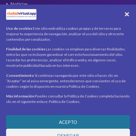
Noticias
QR Ticket
CUENTA
Uso de cookies
Este sitio web utiliza cookies propias y de terceros para
mejorar tu experiencia de navegación, analizar el uso del sitio y ofrecerte
Mi cuenta
contenidos personalizados.
Carrito
Finalidad de las cookies
Las cookies se emplean para diversas finalidades,
Productos / Servicios
entre las que se incluyen garantizar el correcto funcionamiento del sitio,
Asociados
recordar tus preferencias, analizar el tráfico web y, en algunos casos,
mostrarte publicidad basada en tus intereses.
Acerca de
Contacto
Noticias
Consentimiento
Si continúas navegando por este sitio o haces clic en
“Aceptar” en el aviso emergente, entenderemos que consientes el uso de
SÍGUENOS
cookies según lo dispuesto en nuestra Política de Cookies.
Encuéntranos en redes sociales y mantente al día con
novedades y promociones.
Más información
Puedes consultar la Política de Cookies completa haciendo
clic en el siguiente enlace: Política de Cookies.
Recibe novedades y promociones en tu correo.
ACEPTO
Suscribirme
DENEGAR