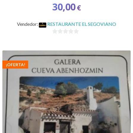
30,00
€
Vendedor:
RESTAURANTE EL SEGOVIANO
0
d
e
5
¡OFERTA!