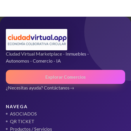
d
e
5
Ciudad Virtual Marketplace - Inmuebles -
Autonomos - Comercio - IA
Explorar Comercios
¿Necesitas ayuda? Contáctanos
NAVEGA
ASOCIADOS
QR TICKET
Productos / Servicios