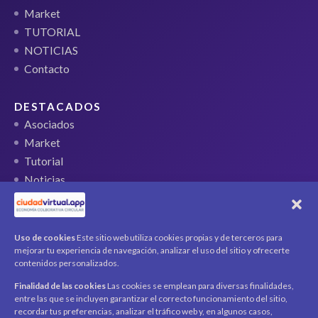
Market
TUTORIAL
NOTICIAS
Contacto
DESTACADOS
Asociados
Market
Tutorial
Noticias
QR Ticket
CUENTA
Uso de cookies
Este sitio web utiliza cookies propias y de terceros para
mejorar tu experiencia de navegación, analizar el uso del sitio y ofrecerte
Mi cuenta
contenidos personalizados.
Carrito
Finalidad de las cookies
Las cookies se emplean para diversas finalidades,
Productos / Servicios
entre las que se incluyen garantizar el correcto funcionamiento del sitio,
Asociados
recordar tus preferencias, analizar el tráfico web y, en algunos casos,