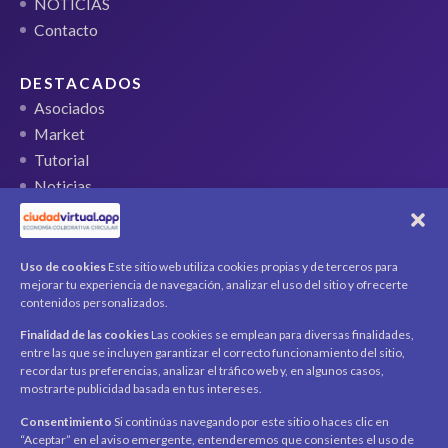
NOTICIAS
Contacto
DESTACADOS
Asociados
Market
Tutorial
Noticias
QR Ticket
CUENTA
Uso de cookies
Este sitio web utiliza cookies propias y de terceros para
mejorar tu experiencia de navegación, analizar el uso del sitio y ofrecerte
Mi cuenta
contenidos personalizados.
Carrito
Finalidad de las cookies
Las cookies se emplean para diversas finalidades,
Productos / Servicios
entre las que se incluyen garantizar el correcto funcionamiento del sitio,
Asociados
recordar tus preferencias, analizar el tráfico web y, en algunos casos,
mostrarte publicidad basada en tus intereses.
Acerca de
Contacto
Noticias
Consentimiento
Si continúas navegando por este sitio o haces clic en
“Aceptar” en el aviso emergente, entenderemos que consientes el uso de
SÍGUENOS