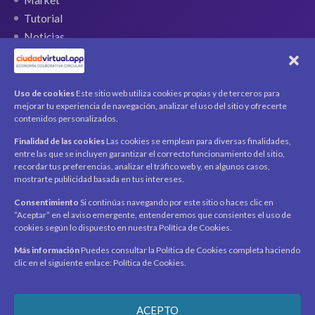
Tutorial
Noticias
QR Ticket
CUENTA
Uso de cookies
Este sitio web utiliza cookies propias y de terceros para
mejorar tu experiencia de navegación, analizar el uso del sitio y ofrecerte
Mi cuenta
contenidos personalizados.
Carrito
Finalidad de las cookies
Las cookies se emplean para diversas finalidades,
Productos / Servicios
entre las que se incluyen garantizar el correcto funcionamiento del sitio,
Asociados
recordar tus preferencias, analizar el tráfico web y, en algunos casos,
mostrarte publicidad basada en tus intereses.
Acerca de
Contacto
Noticias
Consentimiento
Si continúas navegando por este sitio o haces clic en
“Aceptar” en el aviso emergente, entenderemos que consientes el uso de
SÍGUENOS
cookies según lo dispuesto en nuestra Política de Cookies.
Encuéntranos en redes sociales y mantente al día con
novedades y promociones.
Más información
Puedes consultar la Política de Cookies completa haciendo
clic en el siguiente enlace: Política de Cookies.
Recibe novedades y promociones en tu correo.
ACEPTO