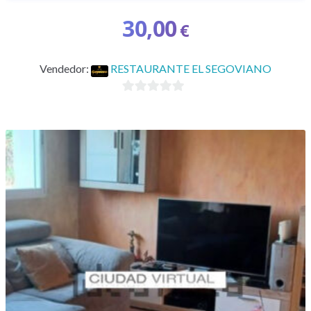
30,00
€
Vendedor:
RESTAURANTE EL SEGOVIANO
0
d
e
5