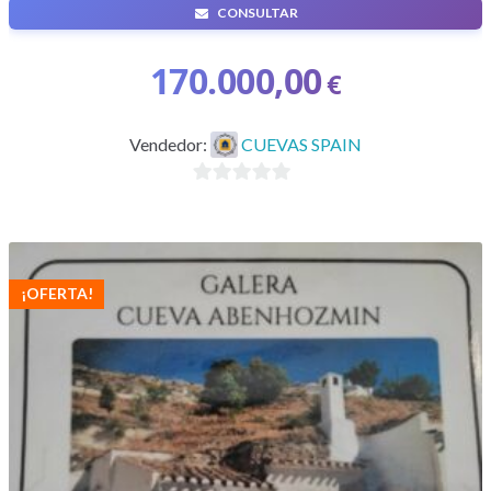
CONSULTAR
CUEVA 7 habitaciones 3 Baños
170.000,00
€
Vendedor:
CUEVAS SPAIN
0
d
e
5
¡OFERTA!