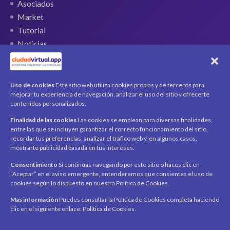
Asociados
Market
Tutorial
Noticias
QR Ticket
CUENTA
Uso de cookies
Este sitio web utiliza cookies propias y de terceros para
mejorar tu experiencia de navegación, analizar el uso del sitio y ofrecerte
Mi cuenta
contenidos personalizados.
Carrito
Finalidad de las cookies
Las cookies se emplean para diversas finalidades,
Productos / Servicios
entre las que se incluyen garantizar el correcto funcionamiento del sitio,
Asociados
recordar tus preferencias, analizar el tráfico web y, en algunos casos,
mostrarte publicidad basada en tus intereses.
Acerca de
Contacto
Noticias
Consentimiento
Si continúas navegando por este sitio o haces clic en
“Aceptar” en el aviso emergente, entenderemos que consientes el uso de
SÍGUENOS
cookies según lo dispuesto en nuestra Política de Cookies.
Encuéntranos en redes sociales y mantente al día con
novedades y promociones.
Más información
Puedes consultar la Política de Cookies completa haciendo
clic en el siguiente enlace: Política de Cookies.