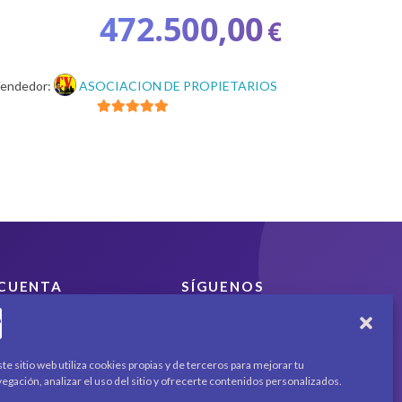
472.500,00
€
endedor:
ASOCIACION DE PROPIETARIOS
5
de 5
CUENTA
SÍGUENOS
Encuéntranos en redes
Mi cuenta
sociales y mantente al día
Carrito
con novedades y
Productos / Servicios
te sitio web utiliza cookies propias y de terceros para mejorar tu
promociones.
Asociados
egación, analizar el uso del sitio y ofrecerte contenidos personalizados.
Acerca de
Contacto