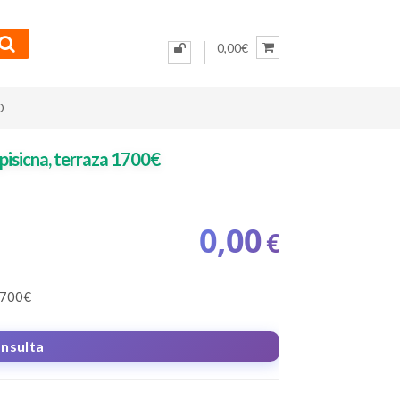
0,00€
O
pisicna, terraza 1700€
0,00
€
700€
onsulta