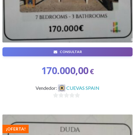
CONSULTAR
CUEVA 7 habitaciones 3 Baños
170.000,00
€
Vendedor:
CUEVAS SPAIN
0
d
e
5
¡OFERTA!