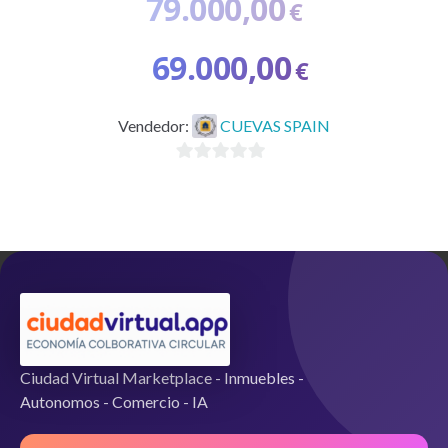
79.000,00
€
El
69.000,00
€
precio
original
El
Vendedor:
CUEVAS SPAIN
era:
precio
79.000,00€.
actual
0
es:
d
69.000,00€.
e
5
Ciudad Virtual Marketplace - Inmuebles -
Autonomos - Comercio - IA