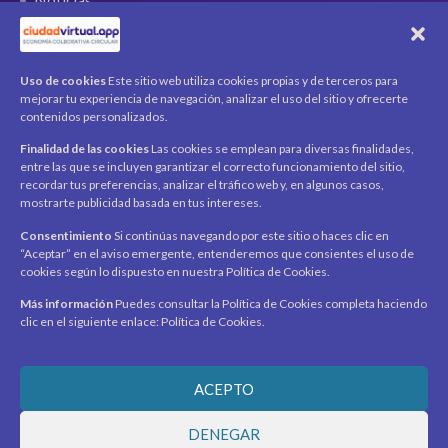
QR Ticket
CUENTA
Uso de cookies
Este sitio web utiliza cookies propias y de terceros para
mejorar tu experiencia de navegación, analizar el uso del sitio y ofrecerte
Mi cuenta
contenidos personalizados.
Carrito
Finalidad de las cookies
Las cookies se emplean para diversas finalidades,
Productos / Servicios
entre las que se incluyen garantizar el correcto funcionamiento del sitio,
Asociados
recordar tus preferencias, analizar el tráfico web y, en algunos casos,
mostrarte publicidad basada en tus intereses.
Acerca de
Contacto
Noticias
Consentimiento
Si continúas navegando por este sitio o haces clic en
“Aceptar” en el aviso emergente, entenderemos que consientes el uso de
SÍGUENOS
cookies según lo dispuesto en nuestra Política de Cookies.
Encuéntranos en redes sociales y mantente al día con
novedades y promociones.
Más información
Puedes consultar la Política de Cookies completa haciendo
clic en el siguiente enlace: Política de Cookies.
Recibe novedades y promociones en tu correo.
ACEPTO
Suscribirme
DENEGAR