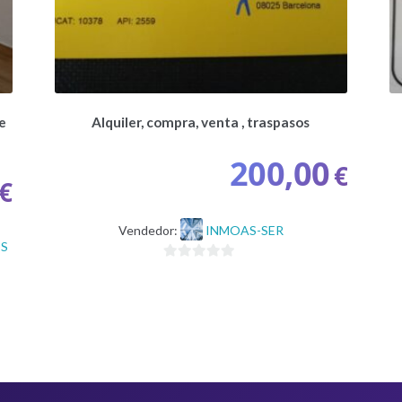
e
Alquiler, compra, venta , traspasos
200,00
€
€
Vendedor:
INMOAS-SER
OS
0
d
e
5