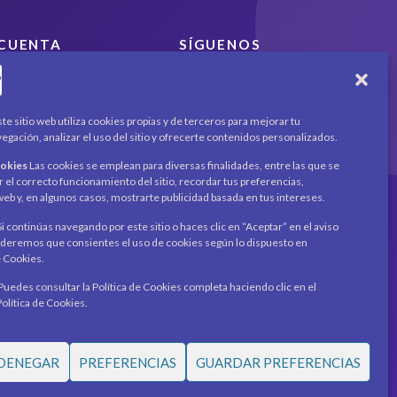
CUENTA
SÍGUENOS
Encuéntranos en redes
Mi cuenta
sociales y mantente al día
Carrito
con novedades y
Productos / Servicios
te sitio web utiliza cookies propias y de terceros para mejorar tu
promociones.
Asociados
egación, analizar el uso del sitio y ofrecerte contenidos personalizados.
Acerca de
Contacto
ookies
Las cookies se emplean para diversas finalidades, entre las que se
Noticias
Recibe novedades y
r el correcto funcionamiento del sitio, recordar tus preferencias,
o web y, en algunos casos, mostrarte publicidad basada en tus intereses.
promociones en tu
correo.
i continúas navegando por este sitio o haces clic en “Aceptar” en el aviso
eremos que consientes el uso de cookies según lo dispuesto en
Suscribirme
e Cookies.
Puedes consultar la Política de Cookies completa haciendo clic en el
Política de Cookies.
DENEGAR
PREFERENCIAS
GUARDAR PREFERENCIAS
Términos y condiciones
•
Política de privacidad