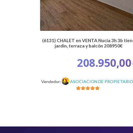
(6131) CHALET en VENTA Nucia 3h 3b tien
jardin, terraza y balcón 208950€
208.950,00
Vendedor:
ASOCIACION DE PROPIETARI
5
de 5