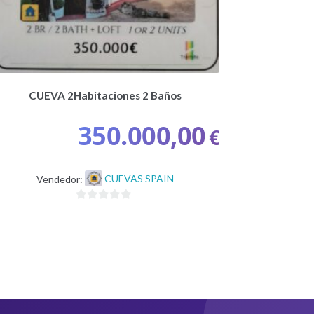
CUEVA 2Habitaciones 2 Baños
350.000,00
€
Vendedor:
CUEVAS SPAIN
0
d
e
5