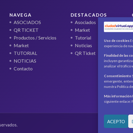
NAVEGA
DESTACADOS
ASOCIADOS
Asociados
QR TICKET
Market
Productos / Servicios
Tutorial
Uso de cookies
Es
Market
Noticias
experiencia de nav
TUTORIAL
QR Ticket
Finalidad de las c
NOTICIAS
incluyen garantiza
analizar el tráfic
Contacto
Consentimiento
S
emergente, entend
nuestra Política d
Más información
siguiente enlace: 
ACEPTO
servados.