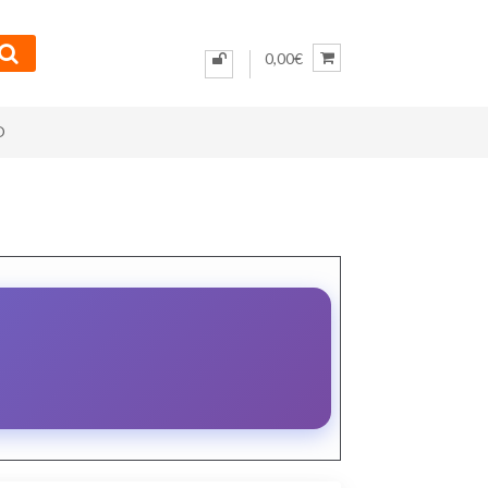
0,00€
O