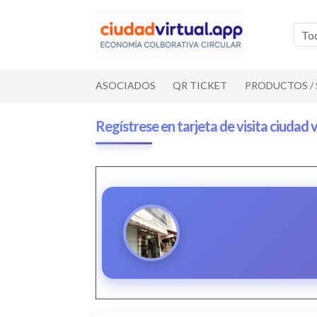
Ir
Ir
a
al
To
la
contenido
navegación
ASOCIADOS
QR TICKET
PRODUCTOS / 
Regístrese en tarjeta de visita ciudad v