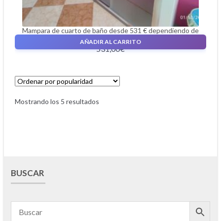
Mampara de cuarto de baño desde 531 € dependiendo de
la medida para el cuarto de baño
AÑADIR AL CARRITO
531,00
€
Mostrando los 5 resultados
BUSCAR