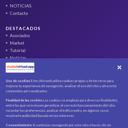
NOTICIAS
Contacto
DESTACADOS
Asociados
Market
Tutorial
Noticias
QR Ticket
CUENTA
Uso de cookies
Este sitio web utiliza cookies propias y de terceros para
mejorar tu experiencia de navegación, analizar el uso del sitio y ofrecerte
Mi cuenta
contenidos personalizados.
Carrito
Finalidad de las cookies
Las cookies se emplean para diversas finalidades,
Productos / Servicios
entre las que se incluyen garantizar el correcto funcionamiento del sitio,
Asociados
recordar tus preferencias, analizar el tráfico web y, en algunos casos,
mostrarte publicidad basada en tus intereses.
Acerca de
Contacto
Noticias
Consentimiento
Si continúas navegando por este sitio o haces clic en