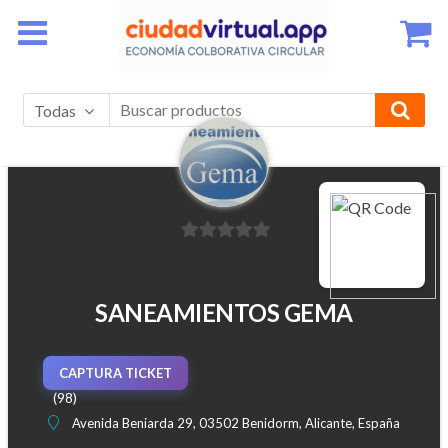
Ir
Ir
a
al
la
contenido
navegación
Todas
❮
❯
0
d
e
SANEAMIENTOS GEMA
5
CAPTURA TICKET
(98)
Avenida Beniarda 29, 03502 Benidorm, Alicante, España