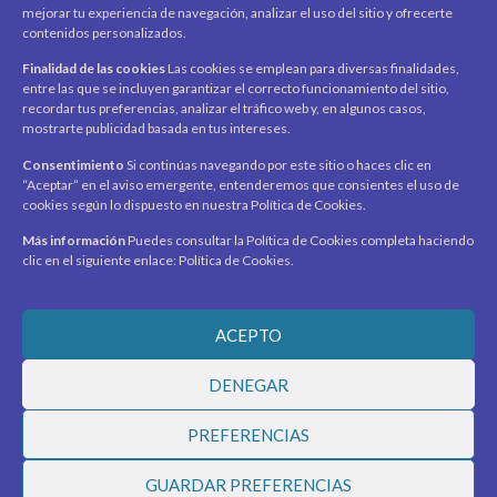
mejorar tu experiencia de navegación, analizar el uso del sitio y ofrecerte
Mi cuenta
contenidos personalizados.
Carrito
Finalidad de las cookies
Las cookies se emplean para diversas finalidades,
Productos / Servicios
entre las que se incluyen garantizar el correcto funcionamiento del sitio,
Asociados
recordar tus preferencias, analizar el tráfico web y, en algunos casos,
mostrarte publicidad basada en tus intereses.
Acerca de
Contacto
Noticias
Consentimiento
Si continúas navegando por este sitio o haces clic en
“Aceptar” en el aviso emergente, entenderemos que consientes el uso de
SÍGUENOS
cookies según lo dispuesto en nuestra Política de Cookies.
Encuéntranos en redes sociales y mantente al día con
novedades y promociones.
Más información
Puedes consultar la Política de Cookies completa haciendo
clic en el siguiente enlace: Política de Cookies.
Recibe novedades y promociones en tu correo.
ACEPTO
Suscribirme
DENEGAR
PREFERENCIAS
© 2026 Ciudad Virtual Marketplace. Todos los derechos
GUARDAR PREFERENCIAS