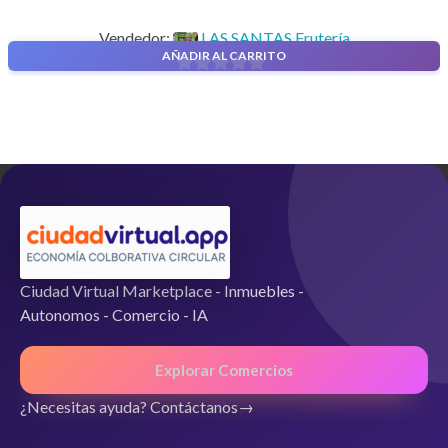
Vendedor:
LAS SANTAS Frutería
AÑADIR AL CARRITO
0
d
e
5
Ciudad Virtual Marketplace - Inmuebles -
Autonomos - Comercio - IA
Explorar Comercios
¿Necesitas ayuda? Contáctanos