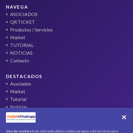
NAVEGA
ASOCIADOS
QR TICKET
Productos / Servicios
Market
TUTORIAL
NOTICIAS
Contacto
DESTACADOS
Asociados
Market
Tutorial
Noticias
QR Ticket
CUENTA
Uso de cookies
Este sitio web utiliza cookies propias y de terceros para