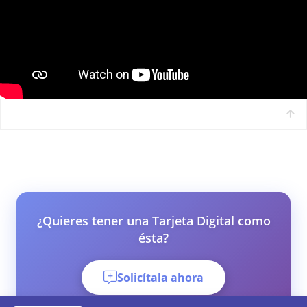
¿Quieres tener una Tarjeta Digital como
ésta?
Solicítala ahora